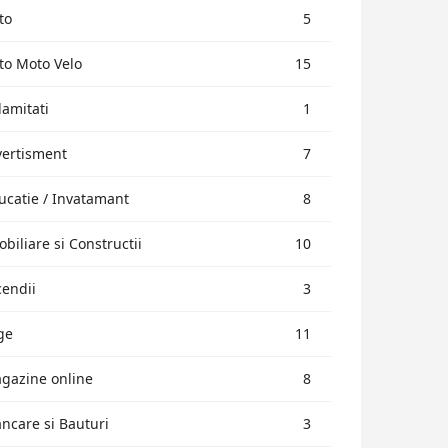
to
5
to Moto Velo
15
lamitati
1
vertisment
7
ucatie / Invatamant
8
obiliare si Constructii
10
cendii
3
ge
11
gazine online
8
ncare si Bauturi
3