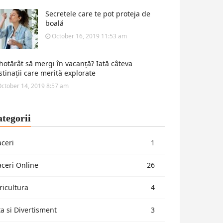
Secretele care te pot proteja de
boală
October 16, 2019 11:53 am
 hotărât să mergi în vacanță? Iată câteva
stinații care merită explorate
ctober 14, 2019 8:57 am
tegorii
aceri
1
aceri Online
26
ricultura
4
ta si Divertisment
3