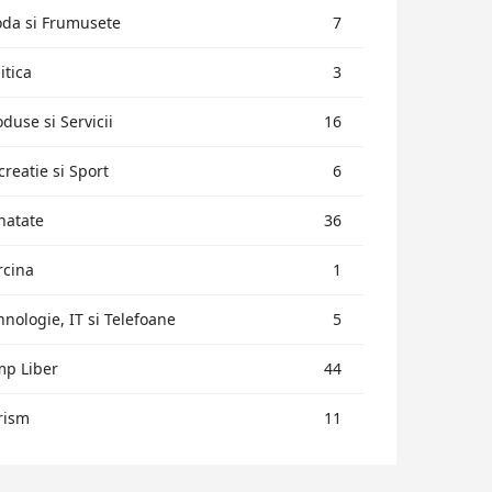
da si Frumusete
7
itica
3
oduse si Servicii
16
creatie si Sport
6
natate
36
rcina
1
hnologie, IT si Telefoane
5
mp Liber
44
rism
11