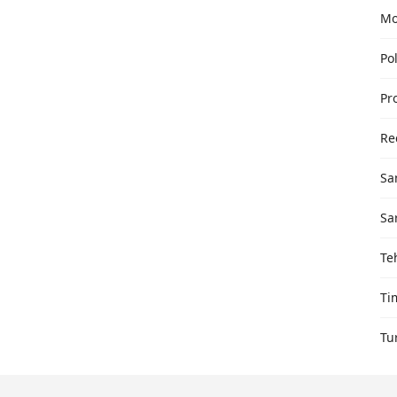
Mo
Pol
Pr
Re
Sa
Sa
Te
Ti
Tu