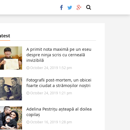
test
A primit nota maximă pe un eseu
despre ninja scris cu cerneală
invizibilă
October 24, 2019 1:52 pm
Fotografii post-mortem, un obicei
foarte ciudat a strămoșilor noștri
October 24, 2019 1:21 pm
Adelina Pestrițu așteapă al doilea
copilaș
October 16, 2019 1:28 pm