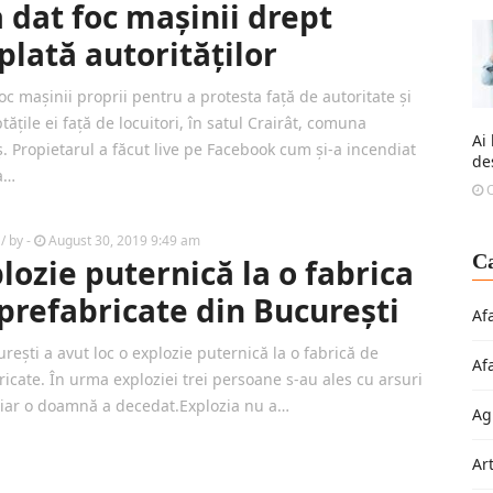
a dat foc mașinii drept
plată autorităților
oc mașinii proprii pentru a protesta față de autoritate și
ățile ei față de locuitori, în satul Crairât, comuna
Ai
ș. Propietarul a făcut live pe Facebook cum și-a incendiat
de
a…
O
/ by
-
August 30, 2019 9:49 am
Ca
lozie puternică la o fabrica
prefabricate din București
Af
rești a avut loc o explozie puternică la o fabrică de
Af
ricate. În urma exploziei trei persoane s-au ales cu arsuri
 iar o doamnă a decedat.Explozia nu a…
Ag
Ar