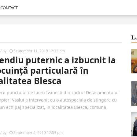
CONTACT
La
/ by
-
September 11, 2019 12:33 pm
endiu puternic a izbucnit la
ocuință particulară în
alitatea Blesca
rii punctului de lucru Ivanesti din cadrul Detasamentului
pieri Vaslui a intervenit cu o autospeciala de stingere cu
un echipaj specializat, in localitatea Blesca, comuna
/ by
-
September 4, 2019 12:53 pm