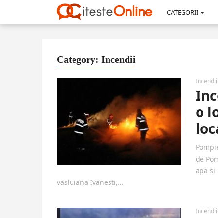
CATEGORII
Category: Incendii
Incendii
Inc
o l
loc
Pompie
de Pom
apa si 
vasluiana Ivanesti,…
Incendii