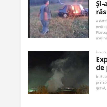
Și-
răs
A dat f
nedrept
Plosco
mașin
Incendii
Exp
de 
În Bucu
prefab
gravă,