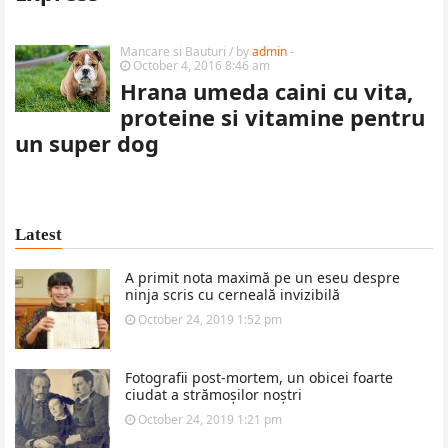
Mancare si Bauturi
/ by
admin
-
October 4, 2016 8:46 am
Hrana umeda caini cu vita,
proteine si vitamine pentru
un super dog
Latest
A primit nota maximă pe un eseu despre
ninja scris cu cerneală invizibilă
October 24, 2019 1:52 pm
Fotografii post-mortem, un obicei foarte
ciudat a strămoșilor noștri
October 24, 2019 1:21 pm