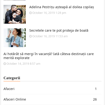
Adelina Pestrițu așteapă al doilea copilaș
October 16, 2019 1:28 pm
Secretele care te pot proteja de boală
October 16, 2019 11:53 am
Ai hotărât să mergi în vacanță? Iată câteva destinații care
merită explorate
October 14, 2019 8:57 am
Categorii
Afaceri
1
Afaceri Online
26