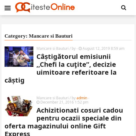
Category: Mancare si Bauturi
Mancare si Bauturi
/ by
-
August 12, 2019 8:59 am
Câștigătorul emisiunii
,,Chefi la cuţite”, decizie
uimitoare referitoare la
câștig
Mancare si Bauturi
/ by
admin
-
December 21, 2016 1:52 pm
Achizitionati cosuri cadou
pentru ocazii speciale din
oferta magazinului online Gift
Express