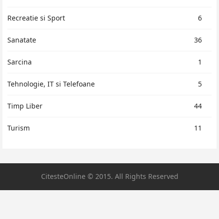
Recreatie si Sport
6
Sanatate
36
Sarcina
1
Tehnologie, IT si Telefoane
5
Timp Liber
44
Turism
11
CitesteOnline © 2015. All Rights Reserved