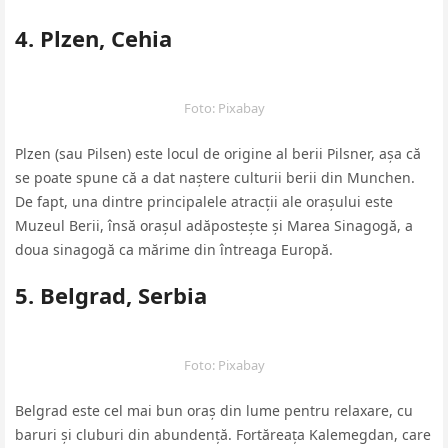
4. Plzen, Cehia
Foto: Pixabay
Plzen (sau Pilsen) este locul de origine al berii Pilsner, așa că
se poate spune că a dat naștere culturii berii din Munchen.
De fapt, una dintre principalele atracții ale orașului este
Muzeul Berii, însă orașul adăpostește și Marea Sinagogă, a
doua sinagogă ca mărime din întreaga Europă.
5. Belgrad, Serbia
Foto: Pixabay
Belgrad este cel mai bun oraș din lume pentru relaxare, cu
baruri și cluburi din abundență. Fortăreața Kalemegdan, care