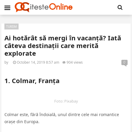
TURISM
Ai hotărât să mergi în vacanță? Iată
câteva destinații care merită
explorate
by
October 14, 2019 8:57 am
904 views
0
1. Colmar, Franța
Foto: Pixabay
Colmar este, fără îndoială, unul dintre cele mai romantice
orașe din Europa.