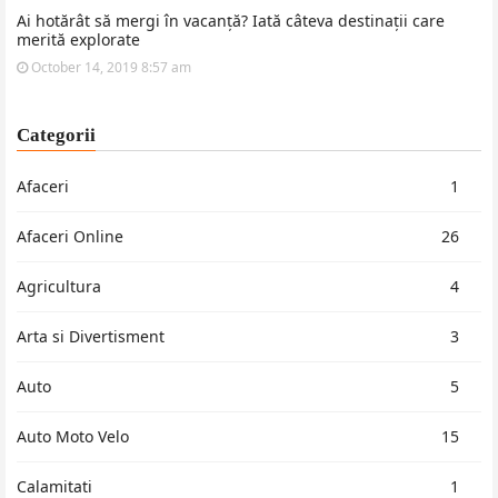
Ai hotărât să mergi în vacanță? Iată câteva destinații care
merită explorate
October 14, 2019 8:57 am
Categorii
Afaceri
1
Afaceri Online
26
Agricultura
4
Arta si Divertisment
3
Auto
5
Auto Moto Velo
15
Calamitati
1