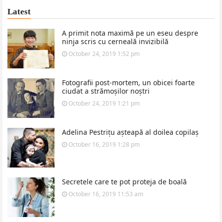
Latest
A primit nota maximă pe un eseu despre
ninja scris cu cerneală invizibilă
October 24, 2019 1:52 pm
Fotografii post-mortem, un obicei foarte
ciudat a strămoșilor noștri
October 24, 2019 1:21 pm
Adelina Pestrițu așteapă al doilea copilaș
October 16, 2019 1:28 pm
Secretele care te pot proteja de boală
October 16, 2019 11:53 am