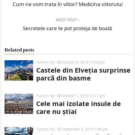
Cum ne vom trata în viitor? Medicina viitorului
NEXT POST
Secretele care te pot proteja de boală
Related posts
Turism
/ by
-
October 8, 2019 12:58 pm
Castele din Elveția surprinse
parcă din basme
Turism
/ by
-
October 1, 2019 12:17 pm
Cele mai izolate insule de
care nu știai
Turism
/ by
-
September 4, 2019 1:48 pm