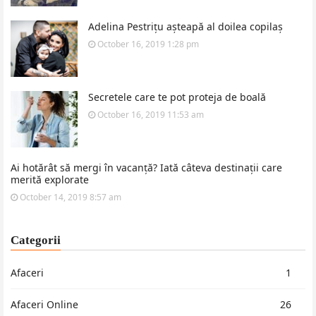
Adelina Pestrițu așteapă al doilea copilaș
October 16, 2019 1:28 pm
Secretele care te pot proteja de boală
October 16, 2019 11:53 am
Ai hotărât să mergi în vacanță? Iată câteva destinații care
merită explorate
October 14, 2019 8:57 am
Categorii
Afaceri
1
Afaceri Online
26