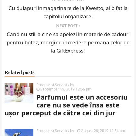
Cu dulapuri inmagazinare de la Kwesto, ai bifat la
capitolul organizare!
NEXT POST
Cand nu stii la cine sa apelezi in materie de cadouri
pentru botez, mergi cu incredere pe mana celor de
la GiftExpress!
Related posts
Produse si Servicii
/ by
-
September 19, 2019 12:56 pm
Parfumul este un accesoriu
care nu se vede însa este
ușor perceput de către cei din jur
Produse si Servicii
/ by
-
August 28, 2019 12:54 pm