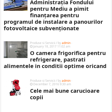
Administrația Fondului
pentru Mediu a pimit
finanțarea pentru
programul de instalare a panourilor
fotovoltaice subvenționate
Produse si Servicii
/ by
admin
-
January 18, 2017 11:02 am
O camera frigorifica pentru
refrigerare, pastrati
alimentele in conditii optime oricand
Produse si Servicii
/ by
admin
-
December 7, 2016 9:30 am
Cele mai bune carucioare
copii