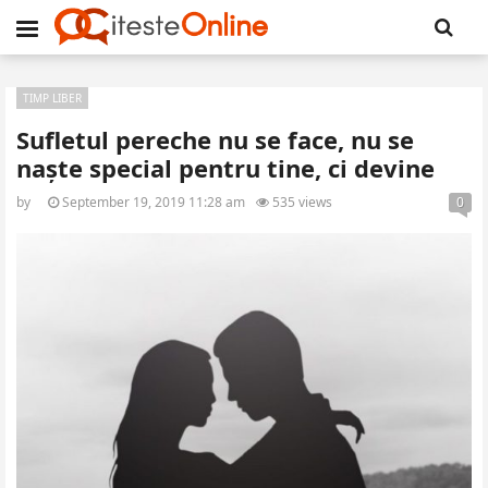
TIMP LIBER
Sufletul pereche nu se face, nu se
naște special pentru tine, ci devine
by
September 19, 2019 11:28 am
535 views
0