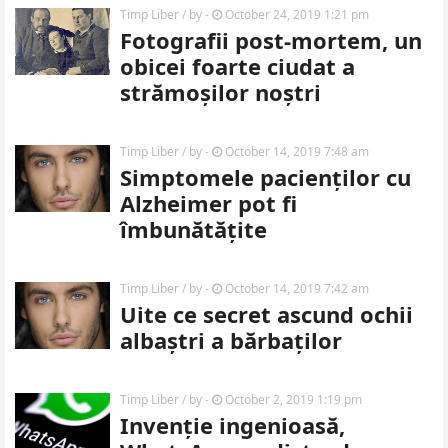
Timp Liber
/ by
-
October 24, 2019 1:21 pm
Fotografii post-mortem, un
obicei foarte ciudat a
strămoșilor noștri
Timp Liber
/ by
-
October 14, 2019 7:48 am
Simptomele pacienților cu
Alzheimer pot fi
îmbunătățite
Timp Liber
/ by
-
October 14, 2019 7:42 am
Uite ce secret ascund ochii
albaștri a bărbaților
Timp Liber
/ by
-
October 2, 2019 1:19 pm
Invenție ingenioasă,