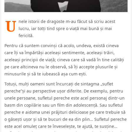
U
nele istorii de dragoste m-au făcut să scriu acest
lucru, iar totți tind spre o viață mai bună și mai
fericită.
Pentru că suntem convinși că acolo, undeva, există cineva
care îți va împărtăși aceleași sentimente, aceleași trăiri,
aceleași principii de viață; cineva care să vadă în tine calități
pe care altcineva nu le observă, să îți accepte plusurile și
minusurile și să te iubească așa cum ești.
Totuși, mulți oameni sunt încurcați de sintagma „suflet
pereche”și au perspective ușor diferite. De exemplu, pentru
unele persoane, sufletul pereche este acel personaj dintr-un
basm din copilărie sau un film din adolescență. Sau sufletul
pereche e aidoma unei prăjituri delicioase pe care trebuie să
o găsești ușor și să te bucuri de ea din plin… Sufletul pereche
este acel omuleț care te înveselește, te ajută, te susține…