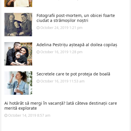
Fotografii post-mortem, un obicei foarte
ciudat a strămoșilor noștri
October 24, 2019 1:21 pm
Adelina Pestrițu așteapă al doilea copilaș
October 16, 2019 1:28 pm
Secretele care te pot proteja de boală
October 16, 2019 11:53 am
Ai hotărât să mergi în vacanță? Iată câteva destinații care
merită explorate
October 14, 2019 8:57 am