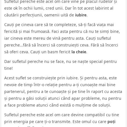
Sufletul pereche este acel om care vine pe placul rudelor și
este ok în ochii lumii, cred unii. Dar în tot acest labirint al
căutării perfecțiunii, oamenii uită de
iubire
.
Cauți pe cineva care să te completeze, să-ți facă viața mai
fericită și mai frumoasă. Faci asta pentru că nu te simți bine,
iar cineva este mereu de vină pentru asta. Cauți sufletul
pereche…fără să încerci să construiești ceva. Fără să încerci
să oferi ceva. Cauți un basm fericit
la cheie
.
Dar sufletul pereche nu se face, nu se naște special pentru
tine!
Acest suflet se construiește prin iubire. Și pentru asta, este
nevoie de timp într-o relație pentru a-ți cunoaște mai bine
partenerul, pentru a te cunoaște și pe tine în raport cu acesta
și pentru a găsi soluții atunci când apar probleme, nu pentru
a face probleme atunci când există o mulțime de soluții.
Sufletul pereche este acel om care devine compatibil cu tine
prin energia pe care ți-o transmite. Este omul cu care
poți