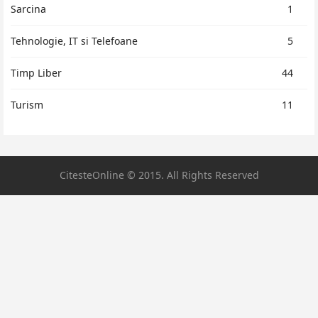
Sarcina
1
Tehnologie, IT si Telefoane
5
Timp Liber
44
Turism
11
CitesteOnline © 2015. All Rights Reserved