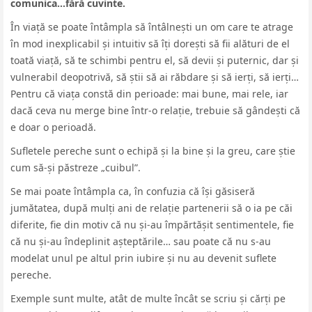
comunica…fără cuvinte.
În viață se poate întâmpla să întâlnești un om care te atrage
în mod inexplicabil și intuitiv să îți dorești să fii alături de el
toată viață, să te schimbi pentru el, să devii și puternic, dar și
vulnerabil deopotrivă, să știi să ai răbdare și să ierți, să ierți…
Pentru că viața constă din perioade: mai bune, mai rele, iar
dacă ceva nu merge bine într-o relație, trebuie să gândești că
e doar o perioadă.
Sufletele pereche sunt o echipă și la bine și la greu, care știe
cum să-și păstreze „cuibul”.
Se mai poate întâmpla ca, în confuzia că își găsiseră
jumătatea, după mulți ani de relație partenerii să o ia pe căi
diferite, fie din motiv că nu și-au împărtășit sentimentele, fie
că nu și-au îndeplinit așteptările… sau poate că nu s-au
modelat unul pe altul prin iubire și nu au devenit suflete
pereche.
Exemple sunt multe, atât de multe încât se scriu și cărți pe