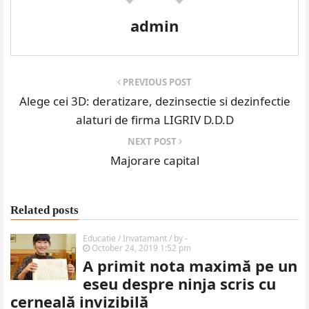
admin
PREVIOUS POST
Alege cei 3D: deratizare, dezinsectie si dezinfectie
alaturi de firma LIGRIV D.D.D
NEXT POST
Majorare capital
Related posts
Educatie / Invatamant
/ by
-
October 24, 2019 1:52 pm
A primit nota maximă pe un
eseu despre ninja scris cu
cerneală invizibilă