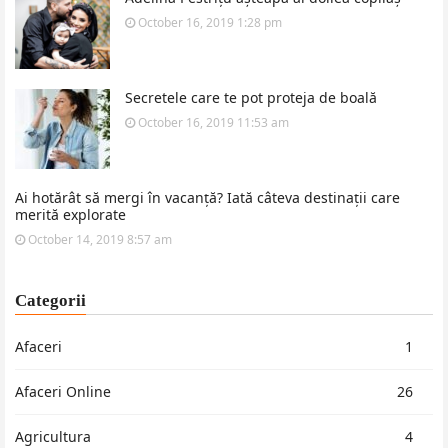
October 16, 2019 1:28 pm
Secretele care te pot proteja de boală
October 16, 2019 11:53 am
Ai hotărât să mergi în vacanță? Iată câteva destinații care
merită explorate
October 14, 2019 8:57 am
Categorii
Afaceri
1
Afaceri Online
26
Agricultura
4