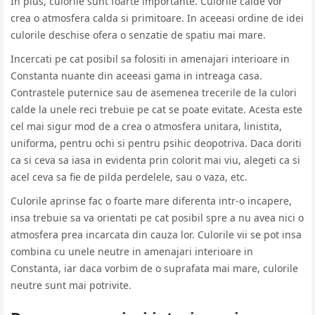
In plus, culorile sunt foarte importante. Culorile calde vor
crea o atmosfera calda si primitoare. In aceeasi ordine de idei
culorile deschise ofera o senzatie de spatiu mai mare.
Incercati pe cat posibil sa folositi in amenajari interioare in
Constanta nuante din aceeasi gama in intreaga casa.
Contrastele puternice sau de asemenea trecerile de la culori
calde la unele reci trebuie pe cat se poate evitate. Acesta este
cel mai sigur mod de a crea o atmosfera unitara, linistita,
uniforma, pentru ochi si pentru psihic deopotriva. Daca doriti
ca si ceva sa iasa in evidenta prin colorit mai viu, alegeti ca si
acel ceva sa fie de pilda perdelele, sau o vaza, etc.
Culorile aprinse fac o foarte mare diferenta intr-o incapere,
insa trebuie sa va orientati pe cat posibil spre a nu avea nici o
atmosfera prea incarcata din cauza lor. Culorile vii se pot insa
combina cu unele neutre in amenajari interioare in
Constanta, iar daca vorbim de o suprafata mai mare, culorile
neutre sunt mai potrivite.