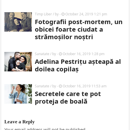
Timp Liber
/ by
-
October 24, 2019 1:21 pm
Fotografii post-mortem, un
obicei foarte ciudat a
strămoșilor noștri
Sanatate
/ by
-
October 16, 2019 1:28 pm
Adelina Pestrițu așteapă al
doilea copilaș
Sanatate
/ by
-
October 16, 2019 11:53 am
Secretele care te pot
proteja de boală
Leave a Reply
Your email address will not be published.