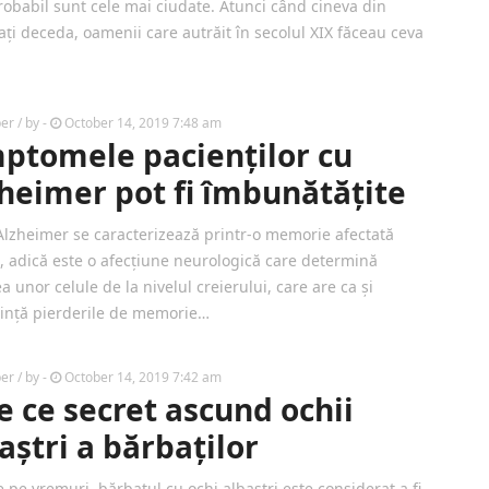
robabil sunt cele mai ciudate. Atunci când cineva din
ați deceda, oamenii care autrăit în secolul XIX făceau ceva
ber
/ by
-
October 14, 2019 7:48 am
ptomele pacienților cu
heimer pot fi îmbunătățite
Alzheimer se caracterizează printr-o memorie afectată
t, adică este o afecțiune neurologică care determină
 unor celule de la nivelul creierului, care are ca și
ință pierderile de memorie…
ber
/ by
-
October 14, 2019 7:42 am
e ce secret ascund ochii
aștri a bărbaților
 pe vremuri, bărbatul cu ochi albaștri este considerat a fi