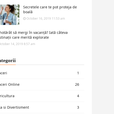
Secretele care te pot proteja de
boală
October 16, 2019 11:53 am
 hotărât să mergi în vacanță? Iată câteva
stinații care merită explorate
ctober 14, 2019 8:57 am
tegorii
aceri
1
aceri Online
26
ricultura
4
ta si Divertisment
3