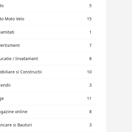
to
5
to Moto Velo
15
lamitati
1
vertisment
7
ucatie / Invatamant
8
obiliare si Constructii
10
cendii
3
ge
11
gazine online
8
ncare si Bauturi
3