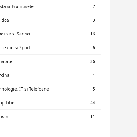
da si Frumusete
7
itica
3
oduse si Servicii
16
creatie si Sport
6
natate
36
rcina
1
hnologie, IT si Telefoane
5
mp Liber
44
rism
11