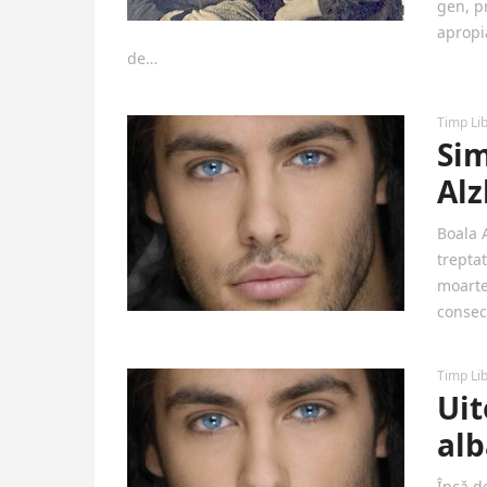
gen, p
apropi
de…
Timp Li
Sim
Alz
Boala 
trepta
moartea
consec
Timp Li
Uit
alb
Încă de