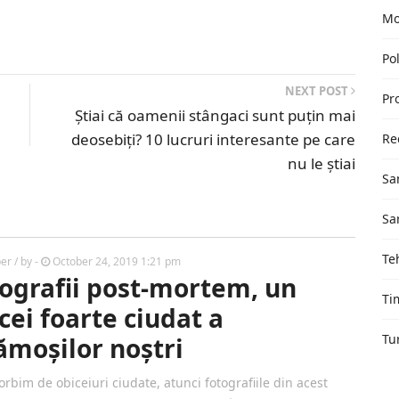
Mo
Pol
NEXT POST
Pr
Știai că oamenii stângaci sunt puțin mai
deosebiți? 10 lucruri interesante pe care
Re
nu le știai
Sa
Sa
Te
ber
/ by
-
October 24, 2019 1:21 pm
ografii post-mortem, un
Ti
cei foarte ciudat a
Tu
ămoșilor noștri
rbim de obiceiuri ciudate, atunci fotografiile din acest