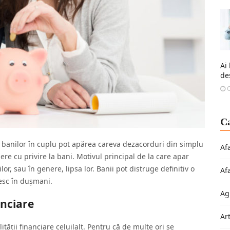
Ai
de
O
Ca
banilor în cuplu pot apărea careva dezacorduri din simplu
Af
dere cu privire la bani. Motivul principal de la care apar
or, sau în genere, lipsa lor. Banii pot distruge definitiv o
Af
besc în dușmani.
Ag
anciare
Ar
tății financiare celuilalt. Pentru că de multe ori se