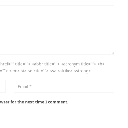
 href="" title=""> <abbr title=""> <acronym title=""> <b>
=""> <em> <i> <q cite=""> <s> <strike> <strong>
owser for the next time I comment.