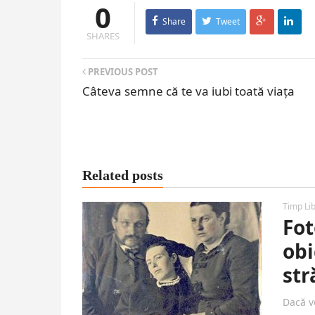
0
Share
Tweet
SHARES
PREVIOUS POST
Câteva semne că te va iubi toată viața
Related posts
Timp Li
Fot
obi
str
Dacă vo