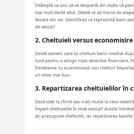
întâmplă ca unii să se despartă din motiv că part
mai mult decât altul. Odată ce ați trecut de etapa 
fiecare din voi. Identificați ce reprezintă banii pen
de obicei?
2. Cheltuieli versus economisire
Există oameni care își cheltuie banii imediat după
lună pentru a atinge niște obiective financiare. 
întrebarea: tu economisești sau cheltui? Importan
un viitor mai bun.
3. Repartizarea cheltuielilor în 
Dacă stați la chirie sau v-ați mutat la casa voast
împart cheltuielile în mod amical? Aceste întrebăr
azi presupune cheltuieli, iar repartizarea banilor