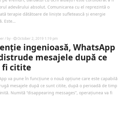
orul adevărului absolut. Comunicarea cu el reprezintă o
ată terapie dătătoare de liniște sufletească și energie
vă. Este…
ber
/ by
-
October 2, 2019 1:19 pm
enție ingenioasă, WhatsApp
distrude mesajele după ce
 fi citite
pp va pune în funcțiune o nouă opțiune care este capabilă
trugă mesajele după ce sunt citite, după o perioadă de timp
inită. Numită “disappearing messages”, operațiunea va fi