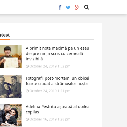
test
A primit nota maximă pe un eseu
despre ninja scris cu cerneală
invizibilă
October 24, 2019 1:52 pm
Fotografii post-mortem, un obicei
foarte ciudat a strămoșilor noștri
October 24, 2019 1:21 pm
Adelina Pestrițu așteapă al doilea
copilaș
October 16, 2019 1:28 pm