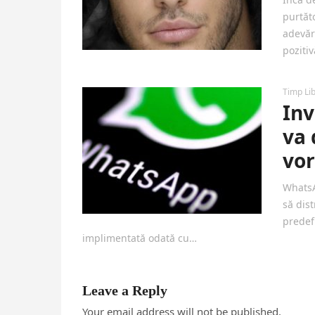
purtăt
adevăr
poziti
Timp Li
Inv
va 
vor
WhatsA
să dis
predef
implimentată odată cu…
Leave a Reply
Your email address will not be published.