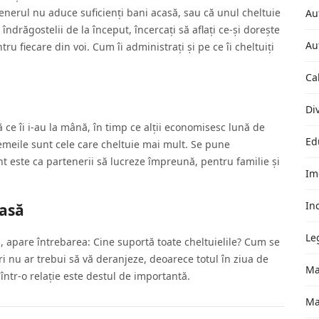
enerul nu aduce suficienți bani acasă, sau că unul cheltuie
Au
îndrăgostelii de la început, încercați să aflați ce-și dorește
Au
tru fiecare din voi. Cum îi administrați și pe ce îi cheltuiți
Ca
Di
 ce îi i-au la mână, în timp ce alții economisesc lună de
Ed
Femeile sunt cele care cheltuie mai mult. Se pune
t este ca partenerii să lucreze împreună, pentru familie și
Im
In
casă
Le
ră, apare întrebarea: Cine suportă toate cheltuielile? Cum se
i nu ar trebui să vă deranjeze, deoarece totul în ziua de
Ma
 într-o relație este destul de importantă.
Ma