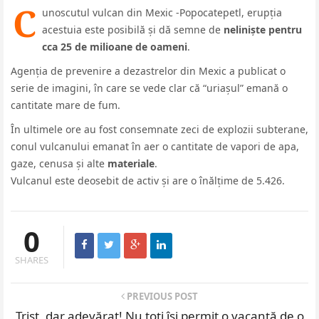
C
unoscutul vulcan din Mexic -Popocatepetl, erupția
acestuia este posibilă și dă semne de
neliniște pentru
cca 25 de milioane de oameni
.
Agenția de prevenire a dezastrelor din Mexic a publicat o
serie de imagini, în care se vede clar că “uriașul” emană o
cantitate mare de fum.
În ultimele ore au fost consemnate zeci de explozii subterane,
conul vulcanului emanat în aer o cantitate de vapori de apa,
gaze, cenusa și alte
materiale
.
Vulcanul este deosebit de activ și are o înălțime de 5.426.
0
SHARES
PREVIOUS POST
Trist, dar adevărat! Nu toți își permit o vacanță de o