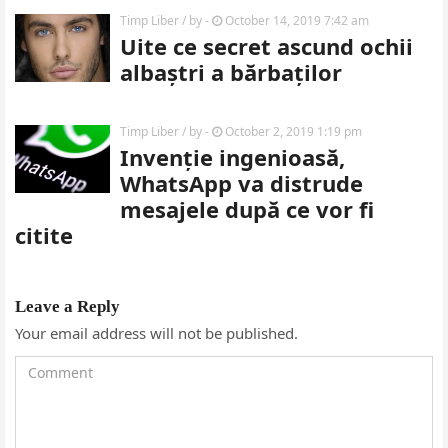
Timp Liber
/ by
-
October 14, 2019 7:42 am
Uite ce secret ascund ochii
albaștri a bărbaților
Timp Liber
/ by
-
October 2, 2019 1:19 pm
Invenție ingenioasă,
WhatsApp va distrude
mesajele după ce vor fi
citite
Leave a Reply
Your email address will not be published.