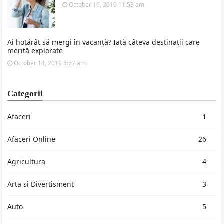
October 16, 2019 11:53 am
Ai hotărât să mergi în vacanță? Iată câteva destinații care
merită explorate
October 14, 2019 8:57 am
Categorii
Afaceri
1
Afaceri Online
26
Agricultura
4
Arta si Divertisment
3
Auto
5