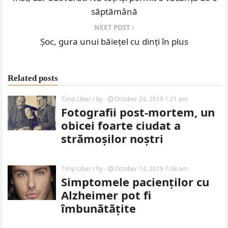
săptămână
NEXT POST
Șoc, gura unui băiețel cu dinți în plus
Related posts
Timp Liber
/ by
-
October 24, 2019 1:21 pm
Fotografii post-mortem, un
obicei foarte ciudat a
strămoșilor noștri
Timp Liber
/ by
-
October 14, 2019 7:48 am
Simptomele pacienților cu
Alzheimer pot fi
îmbunătățite