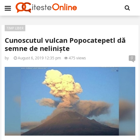
TIMP LIBER
Cunoscutul vulcan Popocatepetl dă
semne de neliniște
by
August 6, 2019 12:35 pm
475 views
0