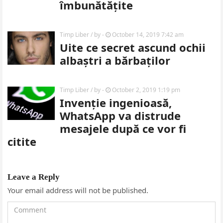
îmbunătățite
Timp Liber
/ by
-
October 14, 2019 7:42 am
Uite ce secret ascund ochii
albaștri a bărbaților
Timp Liber
/ by
-
October 2, 2019 1:19 pm
Invenție ingenioasă,
WhatsApp va distrude
mesajele după ce vor fi
citite
Leave a Reply
Your email address will not be published.