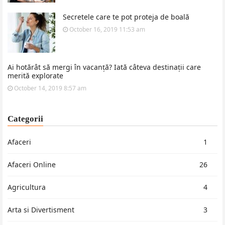
Secretele care te pot proteja de boală
October 16, 2019 11:53 am
Ai hotărât să mergi în vacanță? Iată câteva destinații care
merită explorate
October 14, 2019 8:57 am
Categorii
Afaceri
1
Afaceri Online
26
Agricultura
4
Arta si Divertisment
3