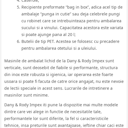
Caserole;
Recipiente preformate “bag in box”, adica acel tip de
ambalaje “punga in cutie” sau deja celebrele pungi
cu robinet care se intrebuinteaza pentru ambalarea
sucului si a vinului. Capacitatea acestora este variata
si poate ajunge pana al 20 l;
Butelii de tip PET. Acestea se folosesc cu precadere
pentru ambalarea otetului si a uleiului.
Masinile de ambalat lichid de la Dany & Rody Impex sunt
verticale, sunt deosebit de fiabile si performante, structura
din inox este robusta si igienica, iar operarea este foarte
usoara si poate fi facuta de catre orice angajat, nu este nevoie
de lectii speciale in acest sens. Lucrarile de intretinere a
masinilor sunt minime.
Dany & Rody Impex iti pune la dispozitie mai multe modele
dintre care vei alege in functie de necesitatile tale,
performantele lor sunt diferite, la fel si caracteristicile
tehnice, insa preturile sunt avantajoase, ieftine chiar caci este