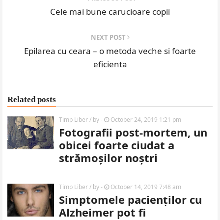
Cele mai bune carucioare copii
NEXT POST
Epilarea cu ceara – o metoda veche si foarte
eficienta
Related posts
Timp Liber
/ by
-
October 24, 2019 1:21 pm
Fotografii post-mortem, un
obicei foarte ciudat a
strămoșilor noștri
Timp Liber
/ by
-
October 14, 2019 7:48 am
Simptomele pacienților cu
Alzheimer pot fi