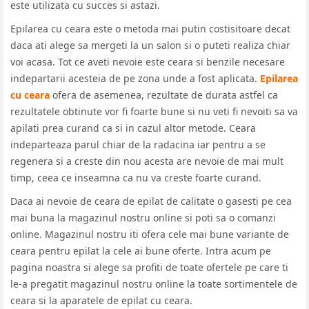
este utilizata cu succes si astazi.
Epilarea cu ceara este o metoda mai putin costisitoare decat
daca ati alege sa mergeti la un salon si o puteti realiza chiar
voi acasa. Tot ce aveti nevoie este ceara si benzile necesare
indepartarii acesteia de pe zona unde a fost aplicata.
Epilarea
cu ceara
ofera de asemenea, rezultate de durata astfel ca
rezultatele obtinute vor fi foarte bune si nu veti fi nevoiti sa va
apilati prea curand ca si in cazul altor metode. Ceara
indeparteaza parul chiar de la radacina iar pentru a se
regenera si a creste din nou acesta are nevoie de mai mult
timp, ceea ce inseamna ca nu va creste foarte curand.
Daca ai nevoie de
ceara de epilat de calitate
o gasesti pe cea
mai buna la magazinul nostru online si poti sa o comanzi
online. Magazinul nostru iti ofera cele mai bune variante de
ceara pentru epilat la cele ai bune oferte. Intra acum pe
pagina noastra si alege sa profiti de toate ofertele pe care ti
le-a pregatit magazinul nostru online la toate sortimentele de
ceara si la aparatele de epilat cu ceara.