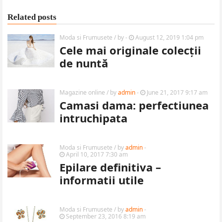
Related posts
Moda si Frumusete
/ by
-
August 12, 2019 1:04 pm
Cele mai originale colecții
de nuntă
Magazine online
/ by
admin
-
June 21, 2017 9:17 am
Camasi dama: perfectiunea
intruchipata
Moda si Frumusete
/ by
admin
-
April 10, 2017 7:30 am
Epilare definitiva –
informatii utile
Moda si Frumusete
/ by
admin
-
September 23, 2016 8:19 am