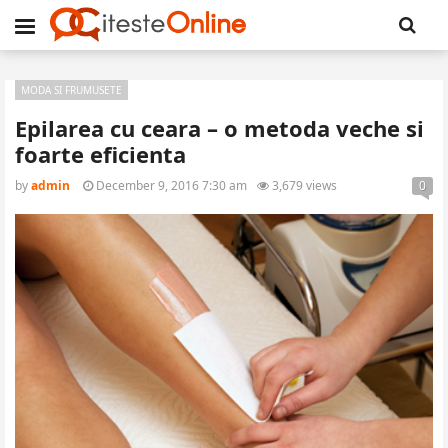
MODA SI FRUMUSETE
Epilarea cu ceara – o metoda veche si
foarte eficienta
by
admin
December 9, 2016 7:30 am
3,679 views
0