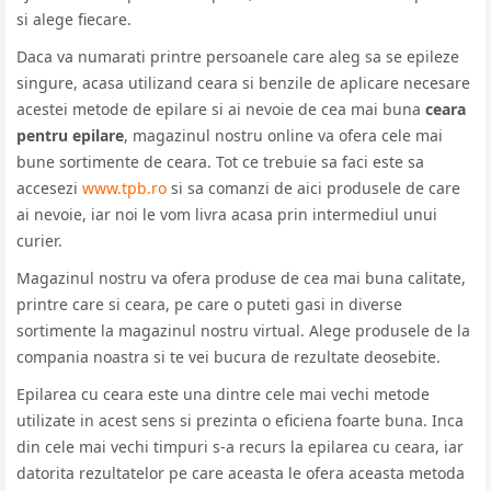
si alege fiecare.
Daca va numarati printre persoanele care aleg sa se epileze
singure, acasa utilizand ceara si benzile de aplicare necesare
acestei metode de epilare si ai nevoie de cea mai buna
ceara
pentru epilare
, magazinul nostru online va ofera cele mai
bune sortimente de ceara. Tot ce trebuie sa faci este sa
accesezi
www.tpb.ro
si sa comanzi de aici produsele de care
ai nevoie, iar noi le vom livra acasa prin intermediul unui
curier.
Magazinul nostru va ofera produse de cea mai buna calitate,
printre care si ceara, pe care o puteti gasi in diverse
sortimente la magazinul nostru virtual. Alege produsele de la
compania noastra si te vei bucura de rezultate deosebite.
Epilarea cu ceara este una dintre cele mai vechi metode
utilizate in acest sens si prezinta o eficiena foarte buna. Inca
din cele mai vechi timpuri s-a recurs la epilarea cu ceara, iar
datorita rezultatelor pe care aceasta le ofera aceasta metoda