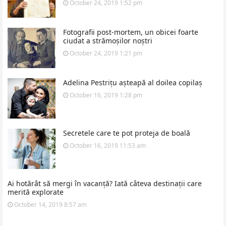
October 24, 2019 1:52 pm
Fotografii post-mortem, un obicei foarte
ciudat a strămoșilor noștri
October 24, 2019 1:21 pm
Adelina Pestrițu așteapă al doilea copilaș
October 16, 2019 1:28 pm
Secretele care te pot proteja de boală
October 16, 2019 11:53 am
Ai hotărât să mergi în vacanță? Iată câteva destinații care
merită explorate
October 14, 2019 8:57 am