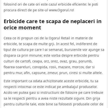
folosind ori de cate ori este cazul erbicide eficiente: le poti
procura direct de pe site-ul www.Ogorul.ro!
Erbicide care te scapa de neplaceri in
orice moment
Ceea ce iti propun cei de la Ogorul Retail in materie de
erbicide, te scapa de multe grji. In acest fel, indiferent de
tipul de cultura pe care l-ai semanat, buruienile vor ajunge sa
dispara ca prin minune; este vorba despre erbicide pentru
culturi de cartofi, ceapa, orz, orez, ovaz, grau, porumb,
floarea-soareluri, conopida, rosii, mazare, morcov, dar si
pentru mur, afin, capsune, zmeur, prun, ciresi si multe altele.
Este important ca odata achizitonate aceste erbicide, tu sa
respecti intocmai ce este indicat pe ambalajul produselor.
Acolo vei putea gasi si instructiuni de folosire pe care trebuie
sa le respecti pentru a avea niste rezultate sigure. Din grija
pentru culturile tale, este bine sa folosesti produsele celor de