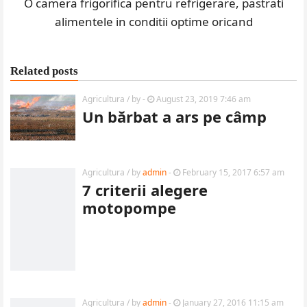
O camera frigorifica pentru refrigerare, pastrati
alimentele in conditii optime oricand
Related posts
Agricultura
/ by
-
August 23, 2019 7:46 am
Un bărbat a ars pe câmp
Agricultura
/ by
admin
-
February 15, 2017 6:57 am
7 criterii alegere
motopompe
Agricultura
/ by
admin
-
January 27, 2016 11:15 am