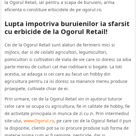
la Ogorul Retail, iar pentru a scapa de buruieni, arma
eficienta o constituie erbicidele de pe ogorul.ro.
Lupta impotriva buruienilor ia sfarsit
cu erbicide de la Ogorul Retail!
Cei de la Ogorul Retail sunt alaturi de fermierii mici si
mijlocii, dar si de ceilalti agricultori, legumicultori,
pomicultori si cultivatori de viata de vie care isi doresc sa aiba
parte mereu de culturi cat mai roditoare si bogate. La toti
acestia, se adauga si cei care au facut un hobby din
agricultura pentru ca isi doresc sa manance mereu produse
proaspete, cultivate chiar de ei.
Prin urmare, cei de la Ogorul Retail vin in ajutorul tuturor
celor care se ocupa cu agricultura, fie in calitate de hobby, fie
de activitate principala in munca de zi cu zi. Prin intermediul
site-ului,
www.Ogorul.ro
, pe care cei de la Ogorul Retail il pun
la dispozitie, clientii pot sa isi procure produse sub forma de
materie prima cum ar fi seminte, pesticide, dar si