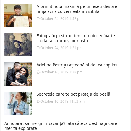
A primit nota maximă pe un eseu despre
ninja scris cu cerneală invizibilă
October 24, 2019 1:52 pm
Fotografii post-mortem, un obicei foarte
ciudat a strămoșilor noștri
October 24, 2019 1:21 pm
Adelina Pestrițu așteapă al doilea copilaș
October 16, 2019 1:28 pm
Secretele care te pot proteja de boală
October 16, 2019 11:53 am
Ai hotărât să mergi în vacanță? Iată câteva destinații care
merită explorate