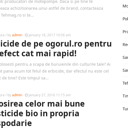
ti producatori de motopompe. Daca si pe tine te
Mo
seaza achizitionarea unui astfel de brand, contacteaza
 Tehmag.ro si te…
Pol
Pr
ura
/ by
admin
-
January 18, 2017 10:56 am
icide de pe ogorul.ro pentru
Re
efect cat mai rapid!
Sa
olosesti pentru a scapa de buruienile din culturile tale? Ai
Sa
t pana acum tot felul de erbicide, dar efectul nu este cel
t de tine? Este timpul sa…
Te
ura
/ by
admin
-
January 27, 2016 11:15 am
Ti
osirea celor mai bune
Tu
ticide bio in propria
spodarie