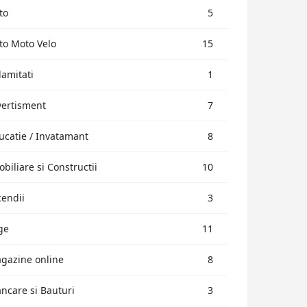
to
5
to Moto Velo
15
lamitati
1
vertisment
7
ucatie / Invatamant
8
obiliare si Constructii
10
cendii
3
ge
11
gazine online
8
ncare si Bauturi
3