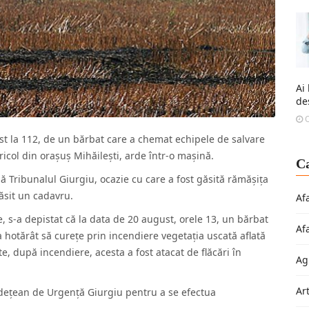
Ai
de
O
st la 112, de un bărbat care a chemat echipele de salvare
icol din orașuș Mihăilești, arde într-o mașină.
Ca
 Tribunalul Giurgiu, ocazie cu care a fost găsită rămășița
găsit un cadavru.
Af
re, s-a depistat că la data de 20 august, orele 13, un bărbat
Af
 a hotărât să curețe prin incendiere vegetația uscată aflată
e, după incendiere, acesta a fost atacat de flăcări în
Ag
Ar
udețean de Urgență Giurgiu pentru a se efectua