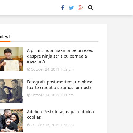
test
A primit nota maximă pe un eseu
despre ninja scris cu cerneală
invizibilă
October 24, 2019 1:52 pm
Fotografii post-mortem, un obicei
foarte ciudat a strămoșilor noștri
October 24, 2019 1:21 pm
Adelina Pestrițu așteapă al doilea
copilaș
October 16, 2019 1:28 pm