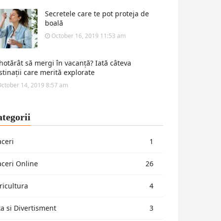
Secretele care te pot proteja de
boală
October 16, 2019 11:53 am
 hotărât să mergi în vacanță? Iată câteva
stinații care merită explorate
ctober 14, 2019 8:57 am
tegorii
aceri
1
aceri Online
26
ricultura
4
ta si Divertisment
3