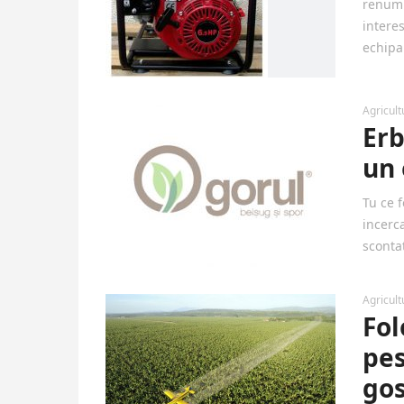
renumi
intere
echipa
Agricult
Erb
un 
Tu ce f
incerca
sconta
Agricult
Fol
pes
go