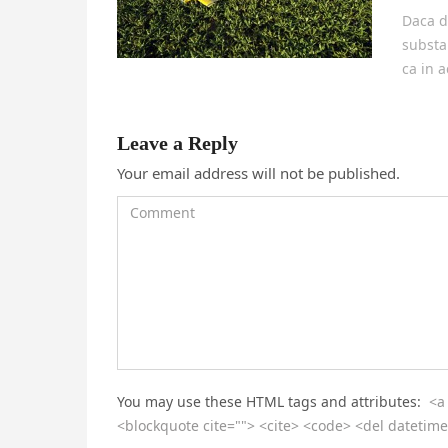
Daca d
substan
ca in 
Leave a Reply
Your email address will not be published.
You may use these HTML tags and attributes:
<a
<blockquote cite=""> <cite> <code> <del datetime