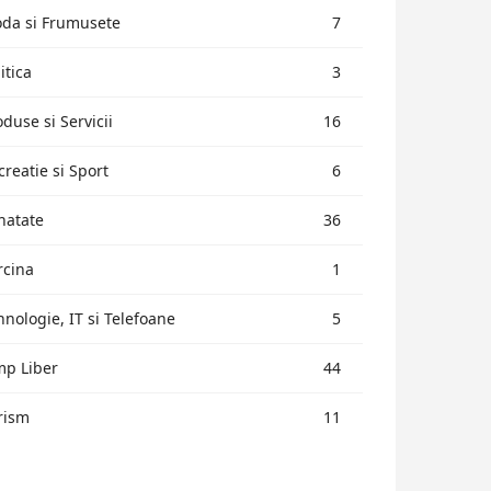
da si Frumusete
7
itica
3
oduse si Servicii
16
creatie si Sport
6
natate
36
rcina
1
hnologie, IT si Telefoane
5
mp Liber
44
rism
11