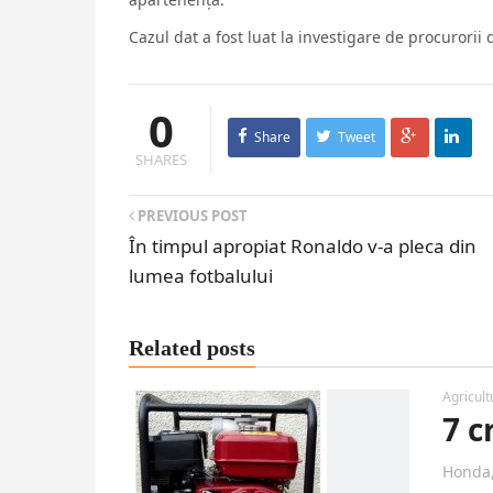
Cazul dat a fost luat la investigare de procurorii
0
Share
Tweet
SHARES
PREVIOUS POST
În timpul apropiat Ronaldo v-a pleca din
lumea fotbalului
Related posts
Agricult
7 c
Honda,