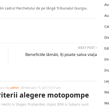
Au
 din cadrul Parchetului de pe lângă Tribunalul Giurgiu.
Au
Ca
Di
NEXT POST
Ed
Beneficiile lămâii, îți poate salva viața
Im
In
Le
ura
/ by
admin
-
February 15, 2017 6:57 am
Ma
riterii alegere motopompe
Ma
 Hecht si Stager, ProGarden, Kipor, BSR si Subaru sunt