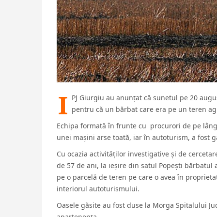
I
PJ Giurgiu au anunțat că sunetul pe 20 augu
pentru că un bărbat care era pe un teren agr
Echipa formată în frunte cu procurori de pe lângă
unei mașini arse toată, iar în autoturism, a fost 
Cu ocazia activităților investigative și de cerceta
de 57 de ani, la ieșire din satul Popești bărbatul
pe o parcelă de teren pe care o avea în proprietat
interiorul autoturismului.
Oasele găsite au fost duse la Morga Spitalului J
apartenența.