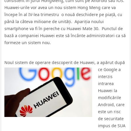
consistent în jurul HongMeng, cum sunt pe Android sau iOS.
Huawei-urile vor avea un nou sistem Hong Meng care va
începe în al IV-lea trimestru o nouă deschidere pe piață, cu
până la câteva milioane de unități. Apariția noului
smartphone va fi în pereche cu Huawei Mate 30. Punctul de
bază a companiei Huawei este să încânte administratori ca să
formeze un sistem nou.
Noul sistem de operare descoperit de Huawei, a apăr
ut după
ce Google a
interzis
intrarea
Huawei la
modificările
Android, care
este un risc
de securitate
impus de SUA