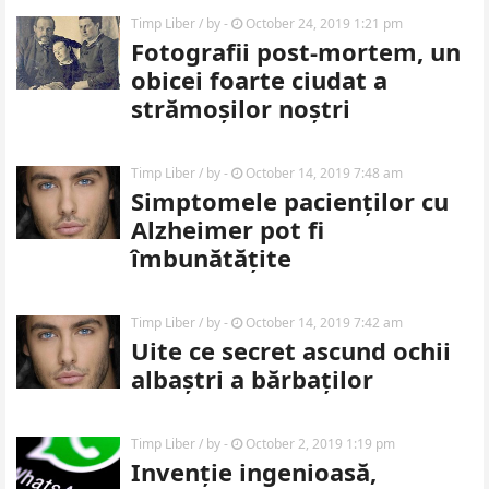
Timp Liber
/ by
-
October 24, 2019 1:21 pm
Fotografii post-mortem, un
obicei foarte ciudat a
strămoșilor noștri
Timp Liber
/ by
-
October 14, 2019 7:48 am
Simptomele pacienților cu
Alzheimer pot fi
îmbunătățite
Timp Liber
/ by
-
October 14, 2019 7:42 am
Uite ce secret ascund ochii
albaștri a bărbaților
Timp Liber
/ by
-
October 2, 2019 1:19 pm
Invenție ingenioasă,