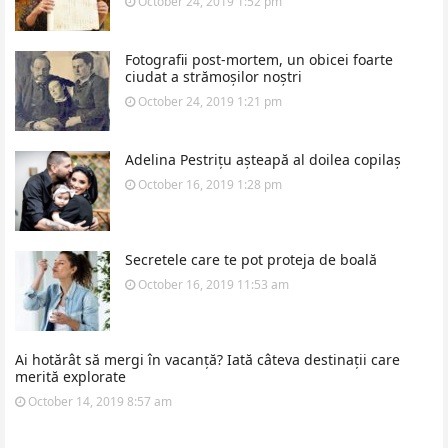
October 24, 2019 1:52 pm
Fotografii post-mortem, un obicei foarte
ciudat a strămoșilor noștri
October 24, 2019 1:21 pm
Adelina Pestrițu așteapă al doilea copilaș
October 16, 2019 1:28 pm
Secretele care te pot proteja de boală
October 16, 2019 11:53 am
Ai hotărât să mergi în vacanță? Iată câteva destinații care
merită explorate
October 14, 2019 8:57 am