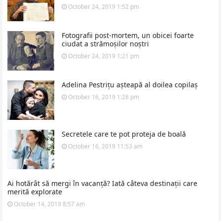
October 24, 2019 1:52 pm
Fotografii post-mortem, un obicei foarte
ciudat a strămoșilor noștri
October 24, 2019 1:21 pm
Adelina Pestrițu așteapă al doilea copilaș
October 16, 2019 1:28 pm
Secretele care te pot proteja de boală
October 16, 2019 11:53 am
Ai hotărât să mergi în vacanță? Iată câteva destinații care
merită explorate
October 14, 2019 8:57 am