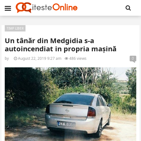
TIMP LIBER
Un tânăr din Medgidia s-a
autoincendiat in propria mașină
by
August 22, 2019 9:27 am
486 views
0