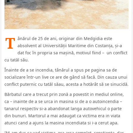
T
ânărul de 25 de ani, originar din Medgidia este
absolvent al Universității Maritime din Costanța, și-a
dat foc în propria sa mașină, motivul fiind – un conflict
cu tatăl său.
Înainte de a se incendia, tânărul a spus pe pagina sa de
socializare într-un live ce are de gând să facă. Din cauza unui
conflict puternic cu tatăl săau, acesta a hotărât să se sinucidă.
Bărbatul care a trecut prin zonă a povestit in mediul online,
ca – inainte de a se urca in masina si de a o autoincendia –
tanarul respectiv si-a abandonat langa autovehicul o parte
din bunuri. Martorul a mai adaugat ca victima era in viata
atunci cand a ajuns la masina incendiata si i-a cerut apa.
“M-am dus sa vad victima, era arsa complet, constienta, dar