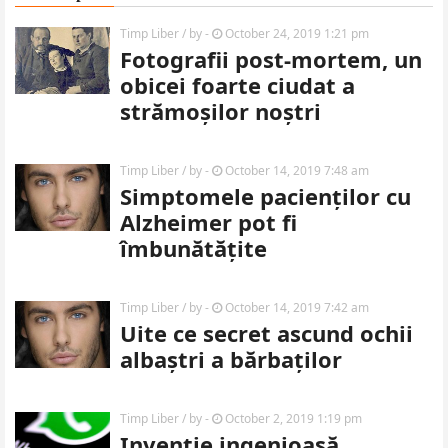
Timp Liber
/ by
-
October 24, 2019 1:21 pm
Fotografii post-mortem, un
obicei foarte ciudat a
strămoșilor noștri
Timp Liber
/ by
-
October 14, 2019 7:48 am
Simptomele pacienților cu
Alzheimer pot fi
îmbunătățite
Timp Liber
/ by
-
October 14, 2019 7:42 am
Uite ce secret ascund ochii
albaștri a bărbaților
Timp Liber
/ by
-
October 2, 2019 1:19 pm
Invenție ingenioasă,