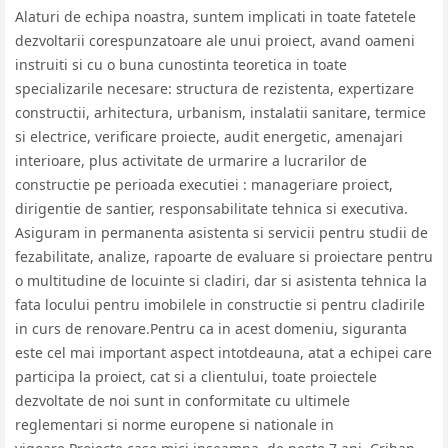
Alaturi de echipa noastra, suntem implicati in toate fatetele
dezvoltarii corespunzatoare ale unui proiect, avand oameni
instruiti si cu o buna cunostinta teoretica in toate
specializarile necesare: structura de rezistenta, expertizare
constructii, arhitectura, urbanism, instalatii sanitare, termice
si electrice, verificare proiecte, audit energetic, amenajari
interioare, plus activitate de urmarire a lucrarilor de
constructie pe perioada executiei : manageriare proiect,
dirigentie de santier, responsabilitate tehnica si executiva.
Asiguram in permanenta asistenta si servicii pentru studii de
fezabilitate, analize, rapoarte de evaluare si proiectare pentru
o multitudine de locuinte si cladiri, dar si asistenta tehnica la
fata locului pentru imobilele in constructie si pentru cladirile
in curs de renovare.Pentru ca in acest domeniu, siguranta
este cel mai important aspect intotdeauna, atat a echipei care
participa la proiect, cat si a clientului, toate proiectele
dezvoltate de noi sunt in conformitate cu ultimele
reglementari si norme europene si nationale in