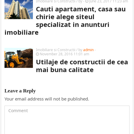
Imobiliare si Constructii
/ by
-
June 23, 2017 11:23 am
Cauti apartament, casa sau
chirie alege siteul
specializat in anunturi
imobiliare
Imobiliare si Constructii
/ by
admin
-
November 28, 2016 11:01 am
Utilaje de constructii de cea
mai buna calitate
Leave a Reply
Your email address will not be published.