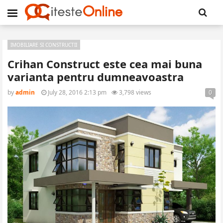
IMOBILIARE SI CONSTRUCTII
Crihan Construct este cea mai buna
varianta pentru dumneavoastra
by
admin
July 28, 2016 2:13 pm
3,798 views
0