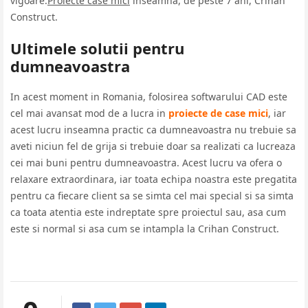
vigoare.
Proiecte case mici
inseamna, de peste 7 ani, Crihan
Construct.
Ultimele solutii pentru
dumneavoastra
In acest moment in Romania, folosirea softwarului CAD este
cel mai avansat mod de a lucra in
proiecte de case mici
, iar
acest lucru inseamna practic ca dumneavoastra nu trebuie sa
aveti niciun fel de grija si trebuie doar sa realizati ca lucreaza
cei mai buni pentru dumneavoastra. Acest lucru va ofera o
relaxare extraordinara, iar toata echipa noastra este pregatita
pentru ca fiecare client sa se simta cel mai special si sa simta
ca toata atentia este indreptate spre proiectul sau, asa cum
este si normal si asa cum se intampla la Crihan Construct.