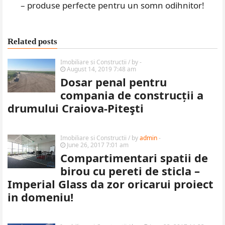
– produse perfecte pentru un somn odihnitor!
Related posts
Imobiliare si Constructii
/ by
-
August 14, 2019 7:48 am
Dosar penal pentru
compania de construcții a
drumului Craiova-Piteşti
Imobiliare si Constructii
/ by
admin
-
June 26, 2017 7:01 am
Compartimentari spatii de
birou cu pereti de sticla –
Imperial Glass da zor oricarui proiect
in domeniu!