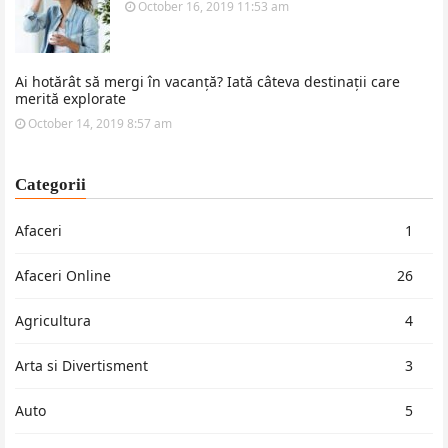
October 16, 2019 11:53 am
Ai hotărât să mergi în vacanță? Iată câteva destinații care
merită explorate
October 14, 2019 8:57 am
Categorii
Afaceri
1
Afaceri Online
26
Agricultura
4
Arta si Divertisment
3
Auto
5