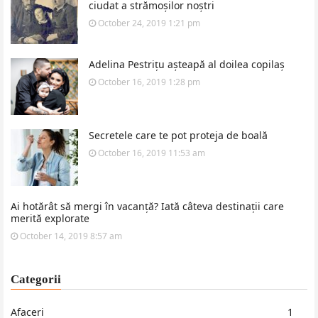
ciudat a strămoșilor noștri
October 24, 2019 1:21 pm
Adelina Pestrițu așteapă al doilea copilaș
October 16, 2019 1:28 pm
Secretele care te pot proteja de boală
October 16, 2019 11:53 am
Ai hotărât să mergi în vacanță? Iată câteva destinații care
merită explorate
October 14, 2019 8:57 am
Categorii
Afaceri
1