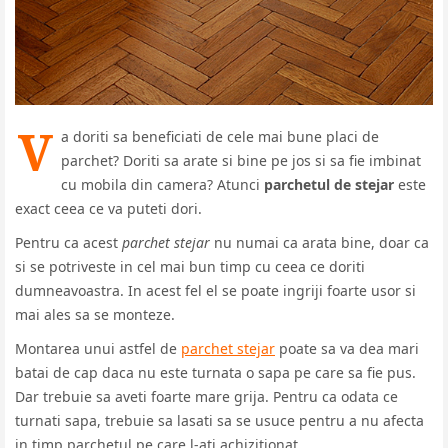
V
a doriti sa beneficiati de cele mai bune placi de
parchet? Doriti sa arate si bine pe jos si sa fie imbinat
cu mobila din camera? Atunci
parchetul de stejar
este
exact ceea ce va puteti dori.
Pentru ca acest
parchet stejar
nu numai ca arata bine, doar ca
si se potriveste in cel mai bun timp cu ceea ce doriti
dumneavoastra. In acest fel el se poate ingriji foarte usor si
mai ales sa se monteze.
Montarea unui astfel de
parchet stejar
poate sa va dea mari
batai de cap daca nu este turnata o sapa pe care sa fie pus.
Dar trebuie sa aveti foarte mare grija. Pentru ca odata ce
turnati sapa, trebuie sa lasati sa se usuce pentru a nu afecta
in timp parchetul pe care l-ati achizitionat.