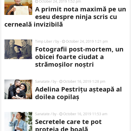
October 24, 2019 1:52 pm
A primit nota maximă pe un
eseu despre ninja scris cu
cerneală invizibilă
Timp Liber
/ by
-
October 24, 2019 1:21 pm
Fotografii post-mortem, un
obicei foarte ciudat a
strămoșilor noștri
Sanatate
/ by
-
October 16, 2019 1:28 pm
Adelina Pestrițu așteapă al
doilea copilaș
Sanatate
/ by
-
October 16, 2019 11:53 am
Secretele care te pot
proteja de boală