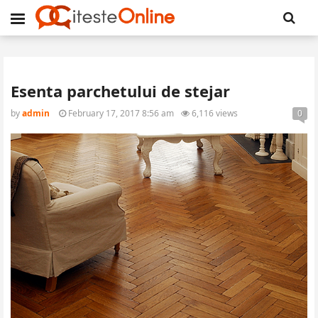
Esenta parchetului de stejar
by
admin
February 17, 2017 8:56 am
6,116 views
0