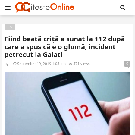
LEGE
Fiind beată criță a sunat la 112 după
care a spus că e o glumă, incident
petrecut la Galați
by
September 19, 2019 1:05 pm
471 views
0