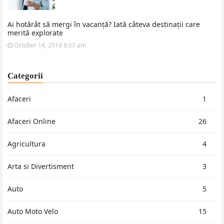
Ai hotărât să mergi în vacanță? Iată câteva destinații care
merită explorate
October 14, 2019 8:57 am
Categorii
Afaceri
1
Afaceri Online
26
Agricultura
4
Arta si Divertisment
3
Auto
5
Auto Moto Velo
15