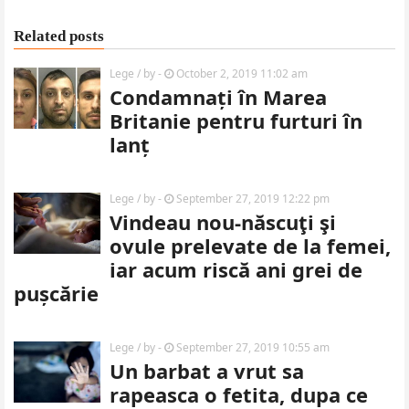
Related posts
Lege
/ by
-
October 2, 2019 11:02 am
Condamnați în Marea
Britanie pentru furturi în
lanț
Lege
/ by
-
September 27, 2019 12:22 pm
Vindeau nou-născuţi şi
ovule prelevate de la femei,
iar acum riscă ani grei de
pușcărie
Lege
/ by
-
September 27, 2019 10:55 am
Un barbat a vrut sa
rapeasca o fetita, dupa ce