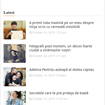
Latest
A primit nota maximă pe un eseu despre
ninja scris cu cerneală invizibilă
October 24, 2019 1:52 pm
Fotografii post-mortem, un obicei foarte
ciudat a strămoșilor noștri
October 24, 2019 1:21 pm
Adelina Pestrițu așteapă al doilea copilaș
October 16, 2019 1:28 pm
Secretele care te pot proteja de boală
October 16, 2019 11:53 am