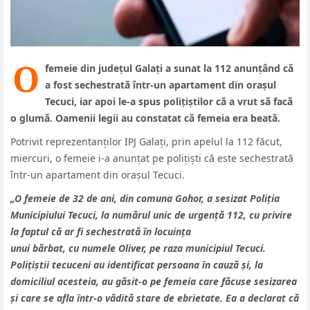
O
femeie din județul Galați a sunat la 112 anunțând că
a fost sechestrată într-un apartament din orașul
Tecuci, iar apoi le-a spus polițiștilor că a vrut să facă
o glumă. Oamenii legii au constatat că femeia era beată.
Potrivit reprezentanților IPJ Galați, prin apelul la 112 făcut,
miercuri, o femeie i-a anunțat pe polițiști că este sechestrată
într-un apartament din orașul Tecuci.
„O femeie de 32 de ani, din comuna Gohor, a sesizat Poliția
Municipiului Tecuci, la numărul unic de urgență 112, cu privire
la faptul că ar fi sechestrată în locuința
unui bărbat, cu numele Oliver, pe raza municipiul Tecuci.
Polițiștii tecuceni au identificat persoana în cauză și, la
domiciliul acesteia, au găsit-o pe femeia care făcuse sesizarea
și care se afla într-o vădită stare de ebrietate. Ea a declarat că