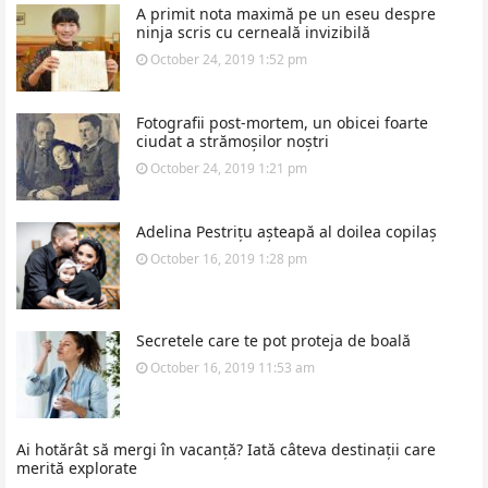
A primit nota maximă pe un eseu despre
ninja scris cu cerneală invizibilă
October 24, 2019 1:52 pm
Fotografii post-mortem, un obicei foarte
ciudat a strămoșilor noștri
October 24, 2019 1:21 pm
Adelina Pestrițu așteapă al doilea copilaș
October 16, 2019 1:28 pm
Secretele care te pot proteja de boală
October 16, 2019 11:53 am
Ai hotărât să mergi în vacanță? Iată câteva destinații care
merită explorate