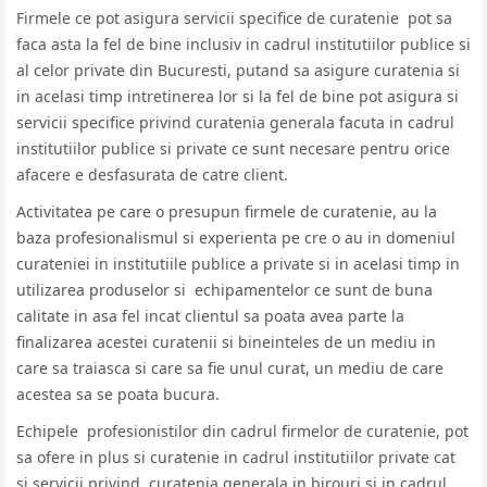
Firmele ce pot asigura servicii specifice de curatenie pot sa
faca asta la fel de bine inclusiv in cadrul institutiilor publice si
al celor private din Bucuresti, putand sa asigure curatenia si
in acelasi timp intretinerea lor si la fel de bine pot asigura si
servicii specifice privind curatenia generala facuta in cadrul
institutiilor publice si private ce sunt necesare pentru orice
afacere e desfasurata de catre client.
Activitatea pe care o presupun firmele de curatenie, au la
baza profesionalismul si experienta pe cre o au in domeniul
curateniei in institutiile publice a private si in acelasi timp in
utilizarea produselor si echipamentelor ce sunt de buna
calitate in asa fel incat clientul sa poata avea parte la
finalizarea acestei curatenii si bineinteles de un mediu in
care sa traiasca si care sa fie unul curat, un mediu de care
acestea sa se poata bucura.
Echipele profesionistilor din cadrul firmelor de curatenie, pot
sa ofere in plus si curatenie in cadrul institutiilor private cat
si servicii privind curatenia generala in birouri si in cadrul