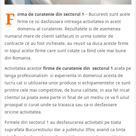
F
irma de curatenie din sectorul 1
– Bucuresti sunt acele
firme ce isi dasfasoara intreaga activitatea in acest
domeniu al curateniei. Rezultatele si de asemenea
numarul mare de clienti satifacuti in urma sutelor de
contracte ce au fost incheiate, au reusit sa duca aceste firme
in topul acelor firme care sunt cotate ca fiind cele mai bune
din Romania.
Activitatea acestor
firme de curatenie din sectorul 1
arata pe
langa profesionalism si experienta in domeniul acesta de
lucru cat si utilizarea unor produse si echipamentelor ce sunt
printre cele mai competitive, de buna calitate, in asa fel incat
clientul sa poata avea parte in final de un mediu ce va fi unul
proaspat si curat unde sa traiasca sau sa-si desfasoare
oricine activitatea.
Firmele din sectorul 1 au desfasurarea activitatii pe toata
suprafata Bucurestiului dar a judetului Ilfov, avand ca tinta