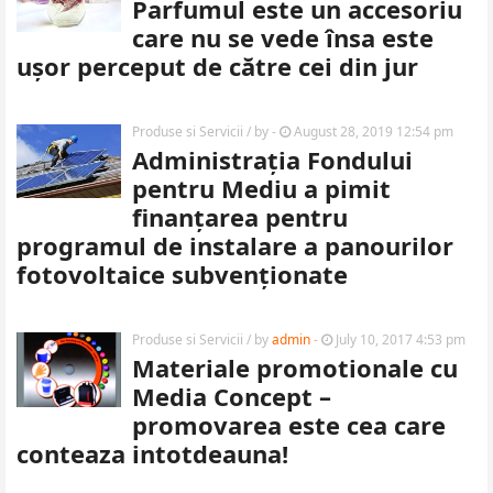
Parfumul este un accesoriu
care nu se vede însa este
ușor perceput de către cei din jur
Produse si Servicii
/ by
-
August 28, 2019 12:54 pm
Administrația Fondului
pentru Mediu a pimit
finanțarea pentru
programul de instalare a panourilor
fotovoltaice subvenționate
Produse si Servicii
/ by
admin
-
July 10, 2017 4:53 pm
Materiale promotionale cu
Media Concept –
promovarea este cea care
conteaza intotdeauna!