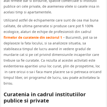
atat firmele dar si birourile, spatiile comerciale si institutii
publice ori cele private, de asemenea vilele si casele insa in
acelasi timp si apartamentele.
Utilizand astfel de echipamente care sunt de cea mai buna
calitate, de ultima generatie si produse care pot fi 100%
ecologice, alaturi de echipe de profesionisti din cadrul
firmelor de curatenie din sectorul 1
– Bucuresti, pot sa se
deplaseze la fata locului, si sa analizeze situatia, sa
stabileasca timpul de lucru avand in vedere gradul de
murdarie cat si pe cel privind dimensiunile incaperilor care
trebuie sa fie curatate. Ca rezulta al acestei activitati este
evidentierea aparitiei unui loc curat, plin de prospetime, loc
in care oricui o sa-i faca mare placere sa-si petreaca oricand
timpul liber, ori programul de lucru, sau poate activitatea la
birou.
Curatenia in cadrul institutiilor
publice si private