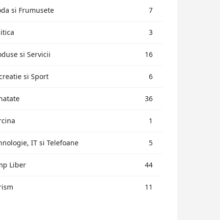
da si Frumusete
7
itica
3
oduse si Servicii
16
creatie si Sport
6
natate
36
rcina
1
hnologie, IT si Telefoane
5
mp Liber
44
rism
11