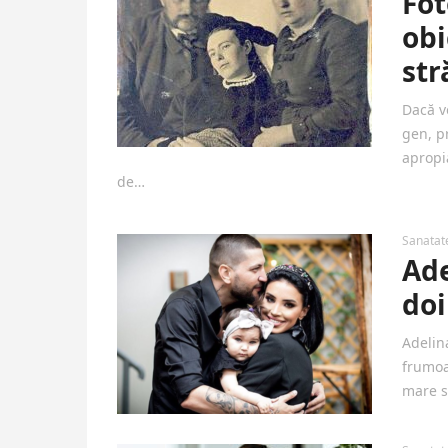
Fot
obi
str
Dacă vo
gen, p
apropi
de…
Sanatat
Ade
doi
Adelina
frumoas
mare s