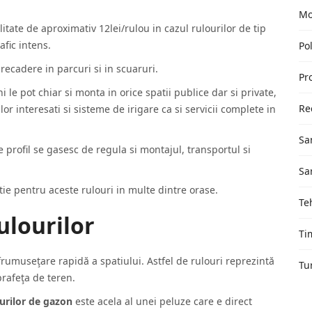
Mo
itate de aproximativ 12lei/rulou in cazul rulourilor de tip
afic intens.
Pol
recadere in parcuri si in scuaruri.
Pr
 le pot chiar si monta in orice spatii publice dar si private,
Re
or interesati si sisteme de irigare ca si servicii complete in
Sa
de profil se gasesc de regula si montajul, transportul si
Sa
ie pentru aceste rulouri in multe dintre orase.
Te
rulourilor
Ti
nfrumuseţare rapidă a spatiului. Astfel de rulouri reprezintă
Tu
rafeţa de teren.
urilor de gazon
este acela al unei peluze care e direct