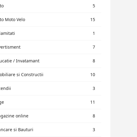
to
5
to Moto Velo
15
lamitati
1
vertisment
7
ucatie / Invatamant
8
obiliare si Constructii
10
cendii
3
ge
11
gazine online
8
ncare si Bauturi
3