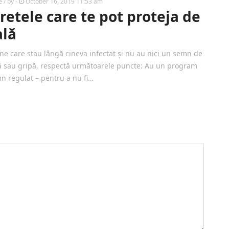
e
/ by
-
October 16, 2019 11:53 am
retele care te pot proteja de
ală
ne care stau lângă cineva infectat și nu au nici un semn de
ă sau gripă, respectă următoarele puncte: Au un program
n regulat – pentru a nu fi…