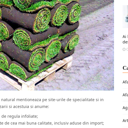
Ai
de
O
Ca
Af
Af
natural mentioneaza pe site-urile de specialitate si in
zarii si acestuia si anume:
Ag
d de regula infoliate;
Ar
e de cea mai buna calitate, inclusiv aduse din import;