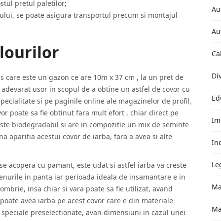
stul pretul paletilor;
Au
ului, se poate asigura transportul precum si montajul
Au
lourilor
Ca
Di
as care este un gazon ce are 10m x 37 cm , la un pret de
u adevarat usor in scopul de a obtine un astfel de covor cu
Ed
specialitate si pe paginile online ale magazinelor de profil,
or poate sa fie obtinut fara mult efort , chiar direct pe
Im
 este biodegradabil si are in compozitie un mix de seminte
a aparitia acestui covor de iarba, fara a avea si alte
In
Le
se acopera cu pamant, este udat si astfel iarba va creste
erenurile in panta iar perioada ideala de insamantare e in
Ma
mbrie, insa chiar si vara poate sa fie utilizat, avand
 poate avea iarba pe acest covor care e din materiale
Ma
 speciale preselectionate, avan dimensiuni in cazul unei