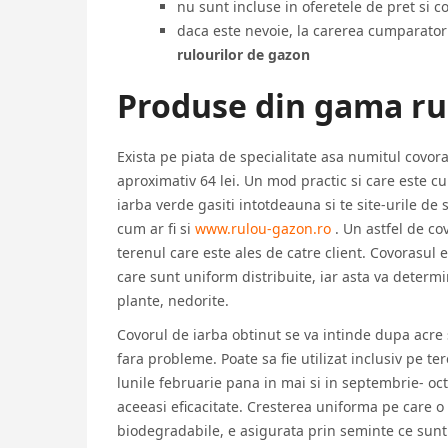
nu sunt incluse in oferetele de pret si co
daca este nevoie, la carerea cumparator
rulourilor de gazon
Produse din gama ru
Exista pe piata de specialitate asa numitul covor
aproximativ 64 lei. Un mod practic si care este c
iarba verde gasiti intotdeauna si te site-urile de 
cum ar fi si
www.rulou-gazon.ro
. Un astfel de cov
terenul care este ales de catre client. Covorasul
care sunt uniform distribuite, iar asta va determin
plante, nedorite.
Covorul de iarba obtinut se va intinde dupa acre 
fara probleme. Poate sa fie utilizat inclusiv pe t
lunile februarie pana in mai si in septembrie- octo
aceeasi eficacitate. Cresterea uniforma pe care o
biodegradabile, e asigurata prin seminte ce sunt