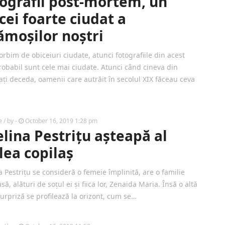
ografii post-mortem, un
cei foarte ciudat a
ămoșilor noștri
rbim de obiceiuri ciudate, atunci fotografiile din acest
robabil sunt cele mai ciudate. Atunci când cineva din
ați deceda, oamenii care autrăit în secolul XIX făceau ceva
e
/ by
-
October 16, 2019 1:28 pm
lina Pestrițu așteapă al
lea copilaș
 Pestrițu se consideră o femeie împlinită, are o familie
ă, alături de soțul ei și fiica lor, Zenaida Maria. Însă o altă
urpriză se profilează la orizont, cum se…