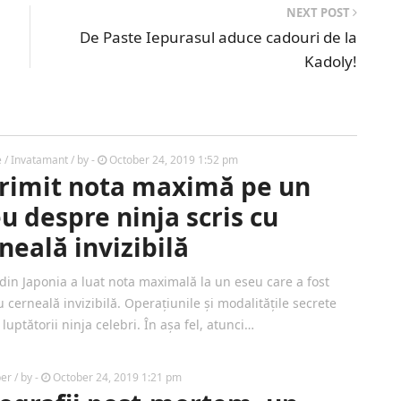
NEXT POST
De Paste Iepurasul aduce cadouri de la
Kadoly!
e / Invatamant
/ by
-
October 24, 2019 1:52 pm
rimit nota maximă pe un
u despre ninja scris cu
neală invizibilă
 din Japonia a luat nota maximală la un eseu care a fost
u cerneală invizibilă. Operațiunile și modalitățile secrete
luptătorii ninja celebri. În așa fel, atunci…
ber
/ by
-
October 24, 2019 1:21 pm