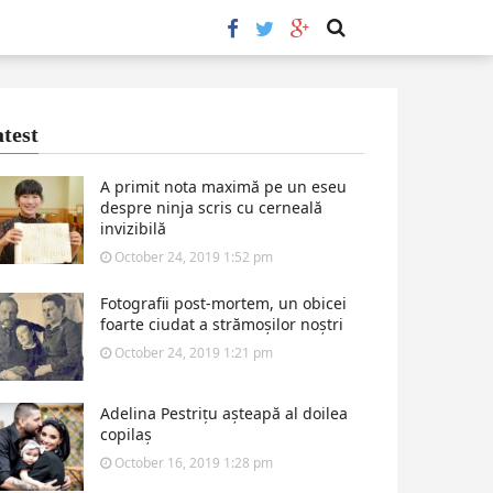
test
A primit nota maximă pe un eseu
despre ninja scris cu cerneală
invizibilă
October 24, 2019 1:52 pm
Fotografii post-mortem, un obicei
foarte ciudat a strămoșilor noștri
October 24, 2019 1:21 pm
Adelina Pestrițu așteapă al doilea
copilaș
October 16, 2019 1:28 pm