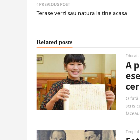
PREVIOUS POST
Terase verzi sau natura la tine acasa
Related posts
Educati
A p
ese
cer
O fată
scris c
făceau 
Timp Li