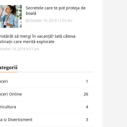
Secretele care te pot proteja de
boală
October 16, 2019 11:53 am
 hotărât să mergi în vacanță? Iată câteva
stinații care merită explorate
ctober 14, 2019 8:57 am
tegorii
aceri
1
aceri Online
26
ricultura
4
ta si Divertisment
3