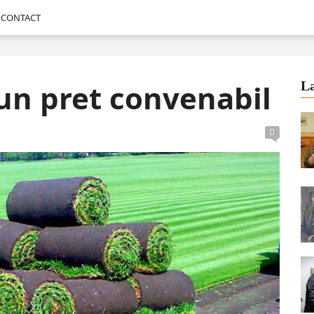
CONTACT
un pret convenabil
La
0