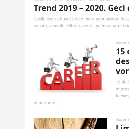
Trend 2019 – 2020. Geci 
Gecile eco se bucură de o mare popularitate în 
ușoare, comode, călduroase și…pe buzunarul oric
Afaceri 
15 
des
vor
15 de 
impresi
folose
importante și…
Afaceri 
Lim