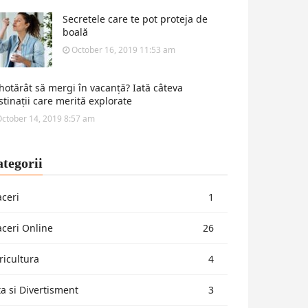
Secretele care te pot proteja de
boală
October 16, 2019 11:53 am
 hotărât să mergi în vacanță? Iată câteva
stinații care merită explorate
ctober 14, 2019 8:57 am
tegorii
aceri
1
aceri Online
26
ricultura
4
ta si Divertisment
3