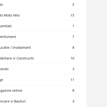
to
5
to Moto Velo
15
lamitati
1
vertisment
7
ucatie / Invatamant
8
obiliare si Constructii
10
cendii
3
ge
11
gazine online
8
ncare si Bauturi
3