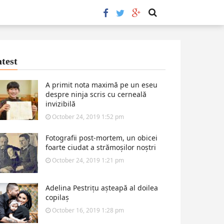
test
A primit nota maximă pe un eseu
despre ninja scris cu cerneală
invizibilă
October 24, 2019 1:52 pm
Fotografii post-mortem, un obicei
foarte ciudat a strămoșilor noștri
October 24, 2019 1:21 pm
Adelina Pestrițu așteapă al doilea
copilaș
October 16, 2019 1:28 pm