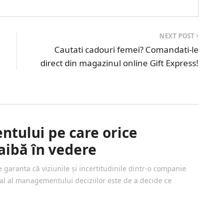
NEXT POST
Cautati cadouri femei? Comandati-le
direct din magazinul online Gift Express!
tului pe care orice
aibă în vedere
garanta că viziunile și incertitudinile dintr-o companie
pal al managementului deciziilor este de a decide ce