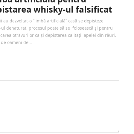
istarea whisky-ul falsificat
i au dezvoltat-o ”limbă artificială” casă se depisteze
-ul denaturat, procesul poate să se folosească şi pentru
icarea otrăvurilor ca şi depistarea calității apelei din râuri.
 de oameni de…