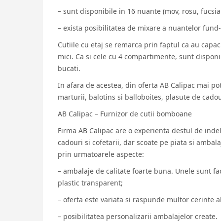
– sunt disponibile in 16 nuante (mov, rosu, fucsia
– exista posibilitatea de mixare a nuantelor fund
Cutiile cu etaj se remarca prin faptul ca au capac
mici. Ca si cele cu 4 compartimente, sunt dispo
bucati.
In afara de acestea, din oferta AB Calipac mai pot
marturii, balotins si balloboites, plasute de cadou
AB Calipac – Furnizor de cutii bomboane
Firma AB Calipac are o experienta destul de ind
cadouri si cofetarii, dar scoate pe piata si ambal
prin urmatoarele aspecte:
– ambalaje de calitate foarte buna. Unele sunt fac
plastic transparent;
– oferta este variata si raspunde multor cerinte al
– posibilitatea personalizarii ambalajelor create.