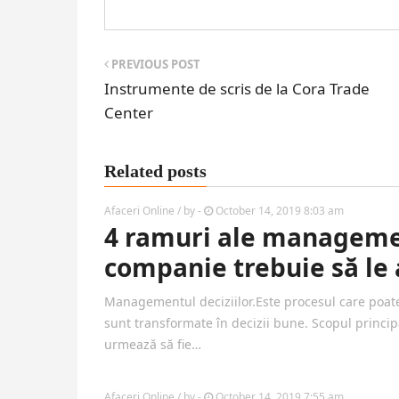
PREVIOUS POST
Instrumente de scris de la Cora Trade
Center
Related posts
Afaceri Online
/ by
-
October 14, 2019 8:03 am
4 ramuri ale managemen
companie trebuie să le 
Managementul deciziilor.Este procesul care poate 
sunt transformate în decizii bune. Scopul princi
urmează să fie…
Afaceri Online
/ by
-
October 14, 2019 7:55 am