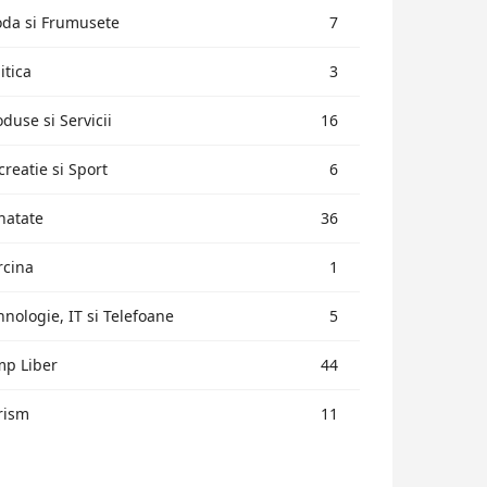
da si Frumusete
7
itica
3
oduse si Servicii
16
creatie si Sport
6
natate
36
rcina
1
hnologie, IT si Telefoane
5
mp Liber
44
rism
11