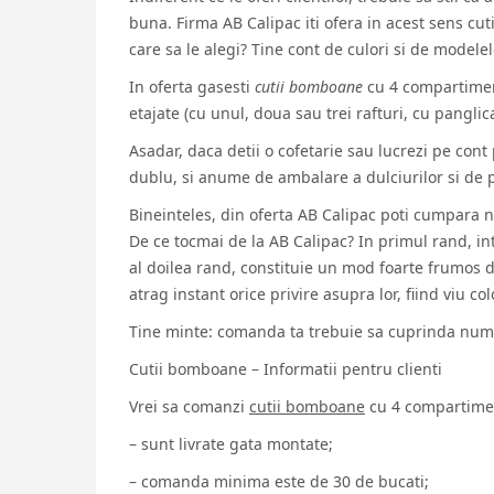
buna. Firma AB Calipac iti ofera in acest sens cut
care sa le alegi? Tine cont de culori si de modelel
In oferta gasesti
cutii bomboane
cu 4 compartiment
etajate (cu unul, doua sau trei rafturi, cu pangli
Asadar, daca detii o cofetarie sau lucrezi pe cont
dublu, si anume de ambalare a dulciurilor si de 
Bineinteles, din oferta AB Calipac poti cumpara n
De ce tocmai de la AB Calipac? In primul rand, int
al doilea rand, constituie un mod foarte frumos 
atrag instant orice privire asupra lor, fiind viu 
Tine minte: comanda ta trebuie sa cuprinda numa
Cutii bomboane – Informatii pentru clienti
Vrei sa comanzi
cutii bomboane
cu 4 compartiment
– sunt livrate gata montate;
– comanda minima este de 30 de bucati;