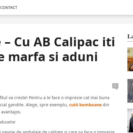
CONTACT
– Cu AB Calipac iti
La
e marfa si aduni
0
fitul va creste! Pentru a le face o impresie cat mai buna
ecial gandite. Alege, spre exemplu,
cutii bomboane
din
e avantajos.
oduselor
a ai nevoie de ambalaje de calitate si care sa faca o impresie