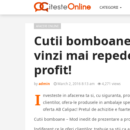
CATEGORII
AFACERI ONLINE
Cutii bomboane 
vinzi mai reped
profit!
by
admin
March 2, 2016 8:13 am
4,271 views
I
nvesteste in afacerea ta si, cu siguranta, pro
clientilor, ofera-le produsele in ambalaje sp
oferta AB Calipac! Pretul de achizitie e foart
Cutii bomboane – Mod inedit de prezentare a pr
Indiferent ce le oferi clientilor, trebuie sa stii c