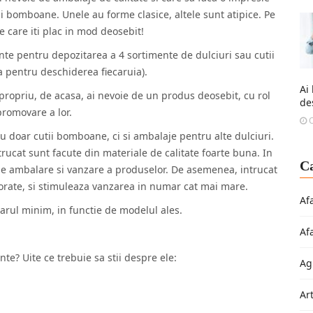
ii bomboane. Unele au forme clasice, altele sunt atipice. Pe
e care iti plac in mod deosebit!
e pentru depozitarea a 4 sortimente de dulciuri sau cutii
ca pentru deschiderea fiecaruia).
Ai
 propriu, de acasa, ai nevoie de un produs deosebit, cu rol
de
promovare a lor.
O
u doar cutii bomboane, ci si ambalaje pentru alte dulciuri.
rucat sunt facute din materiale de calitate foarte buna. In
Ca
de ambalare si vanzare a produselor. De asemenea, intrucat
colorate, si stimuleaza vanzarea in numar cat mai mare.
Af
rul minim, in functie de modelul ales.
Af
e? Uite ce trebuie sa stii despre ele:
Ag
Ar