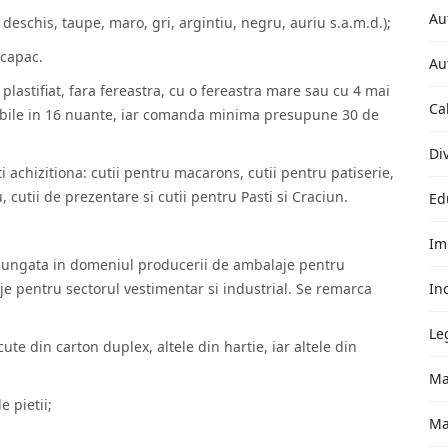
Au
 deschis, taupe, maro, gri, argintiu, negru, auriu s.a.m.d.);
-capac.
Au
 plastifiat, fara fereastra, cu o fereastra mare sau cu 4 mai
Ca
nibile in 16 nuante, iar comanda minima presupune 30 de
Di
i achizitiona: cutii pentru macarons, cutii pentru patiserie,
, cutii de prezentare si cutii pentru Pasti si Craciun.
Ed
Im
elungata in domeniul producerii de ambalaje pentru
aje pentru sectorul vestimentar si industrial. Se remarca
In
Le
ute din carton duplex, altele din hartie, iar altele din
Ma
e pietii;
Ma