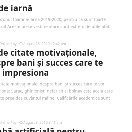
de iarnă
sezonul toamnă-iarnă 2019-2020, pentru că sunt foarte
ui! Aceste piese vestimentare sunt extrem de utile atât…
Online
/ by
-
August 28, 2019 12:42 pm
de citate motivaționale,
pre bani și succes care te
 impresiona
citate motivaționale, despre bani și succes care te vor
ona: Sarac, ghinionist, nefericit si bolnav este acela care
ște prea des cuvântul mâine. Calificările academice sunt
Online
/ by
-
August 8, 2019 8:41 am
bă artificială pentru