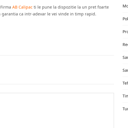
Mo
 Firma
AB Calipac
ti le pune la dispozitie la un pret foarte
 garantia ca intr-adevar le vei vinde in timp rapid.
Pol
Pr
Re
Sa
Sa
Te
Ti
Tu