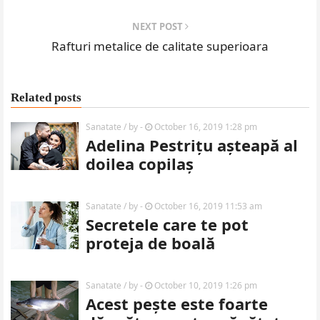
NEXT POST
Rafturi metalice de calitate superioara
Related posts
Sanatate
/ by
-
October 16, 2019 1:28 pm
Adelina Pestrițu așteapă al
doilea copilaș
Sanatate
/ by
-
October 16, 2019 11:53 am
Secretele care te pot
proteja de boală
Sanatate
/ by
-
October 10, 2019 1:26 pm
Acest pește este foarte