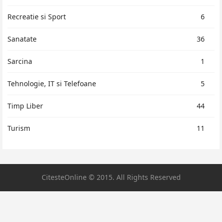
Recreatie si Sport
6
Sanatate
36
Sarcina
1
Tehnologie, IT si Telefoane
5
Timp Liber
44
Turism
11
CitesteOnline © 2015. All Rights Reserved