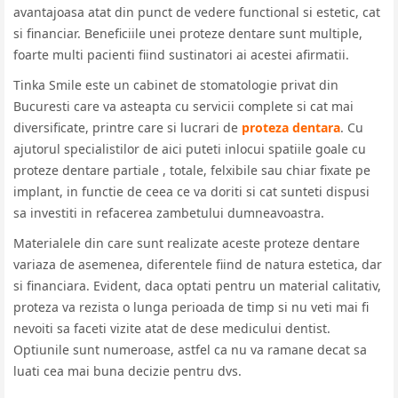
avantajoasa atat din punct de vedere functional si estetic, cat
si financiar. Beneficiile unei proteze dentare sunt multiple,
foarte multi pacienti fiind sustinatori ai acestei afirmatii.
Tinka Smile este un cabinet de stomatologie privat din
Bucuresti care va asteapta cu servicii complete si cat mai
diversificate, printre care si lucrari de
proteza dentara
. Cu
ajutorul specialistilor de aici puteti inlocui spatiile goale cu
proteze dentare partiale , totale, felxibile sau chiar fixate pe
implant, in functie de ceea ce va doriti si cat sunteti dispusi
sa investiti in refacerea zambetului dumneavoastra.
Materialele din care sunt realizate aceste proteze dentare
variaza de asemenea, diferentele fiind de natura estetica, dar
si financiara. Evident, daca optati pentru un material calitativ,
proteza va rezista o lunga perioada de timp si nu veti mai fi
nevoiti sa faceti vizite atat de dese medicului dentist.
Optiunile sunt numeroase, astfel ca nu va ramane decat sa
luati cea mai buna decizie pentru dvs.