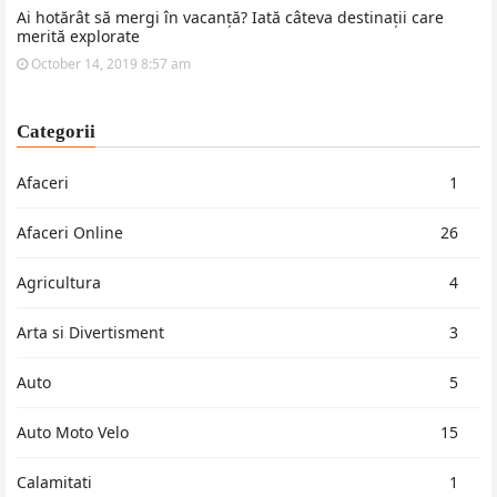
Ai hotărât să mergi în vacanță? Iată câteva destinații care
merită explorate
October 14, 2019 8:57 am
Categorii
Afaceri
1
Afaceri Online
26
Agricultura
4
Arta si Divertisment
3
Auto
5
Auto Moto Velo
15
Calamitati
1