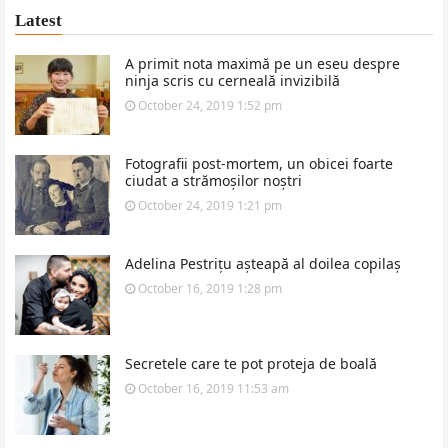
Latest
A primit nota maximă pe un eseu despre
ninja scris cu cerneală invizibilă
October 24, 2019 1:52 pm
Fotografii post-mortem, un obicei foarte
ciudat a strămoșilor noștri
October 24, 2019 1:21 pm
Adelina Pestrițu așteapă al doilea copilaș
October 16, 2019 1:28 pm
Secretele care te pot proteja de boală
October 16, 2019 11:53 am