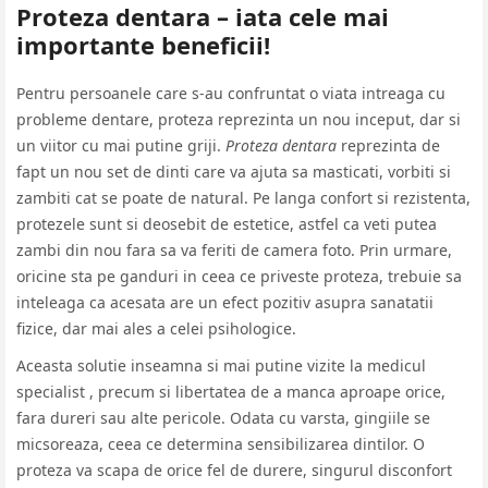
Proteza dentara – iata cele mai
importante beneficii!
Pentru persoanele care s-au confruntat o viata intreaga cu
probleme dentare, proteza reprezinta un nou inceput, dar si
un viitor cu mai putine griji.
Proteza dentara
reprezinta de
fapt un nou set de dinti care va ajuta sa masticati, vorbiti si
zambiti cat se poate de natural. Pe langa confort si rezistenta,
protezele sunt si deosebit de estetice, astfel ca veti putea
zambi din nou fara sa va feriti de camera foto. Prin urmare,
oricine sta pe ganduri in ceea ce priveste proteza, trebuie sa
inteleaga ca acesata are un efect pozitiv asupra sanatatii
fizice, dar mai ales a celei psihologice.
Aceasta solutie inseamna si mai putine vizite la medicul
specialist , precum si libertatea de a manca aproape orice,
fara dureri sau alte pericole. Odata cu varsta, gingiile se
micsoreaza, ceea ce determina sensibilizarea dintilor. O
proteza va scapa de orice fel de durere, singurul disconfort