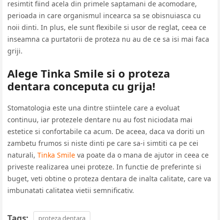
resimtit fiind acela din primele saptamani de acomodare,
perioada in care organismul incearca sa se obisnuiasca cu
noii dinti. In plus, ele sunt flexibile si usor de reglat, ceea ce
inseamna ca purtatorii de proteza nu au de ce sa isi mai faca
griji.
Alege Tinka Smile si o proteza
dentara conceputa cu grija!
Stomatologia este una dintre stiintele care a evoluat
continuu, iar protezele dentare nu au fost niciodata mai
estetice si confortabile ca acum. De aceea, daca va doriti un
zambetu frumos si niste dinti pe care sa-i simtiti ca pe cei
naturali,
Tinka Smile
va poate da o mana de ajutor in ceea ce
priveste realizarea unei proteze. In functie de preferinte si
buget, veti obtine o
proteza dentara
de inalta calitate, care va
imbunatati calitatea vietii semnificativ.
Tags:
proteza dentara