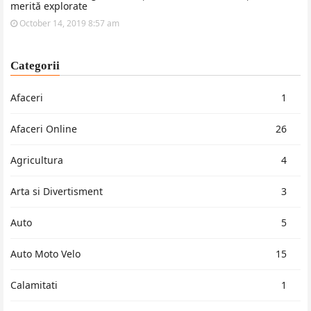
merită explorate
October 14, 2019 8:57 am
Categorii
Afaceri
1
Afaceri Online
26
Agricultura
4
Arta si Divertisment
3
Auto
5
Auto Moto Velo
15
Calamitati
1