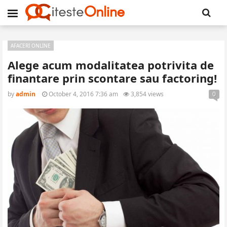
AFACERI ONLINE
Alege acum modalitatea potrivita de
finantare prin scontare sau factoring!
by
admin
October 4, 2016 7:36 am
3,854 views
0