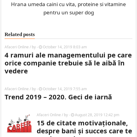
Hrana umeda caini cu vita, proteine si vitamine
pentru un super dog
Related posts
Afaceri Online
/ by
-
October 14, 2019 8:03 am
4 ramuri ale managementului pe care
orice companie trebuie să le aibă în
vedere
Afaceri Online
/ by
-
October 14, 2019 7:55 am
Trend 2019 – 2020. Geci de iarnă
Afaceri Online
/ by
-
August 28, 2019 12:42 pm
15 de citate motivaționale,
despre bani și succes care te