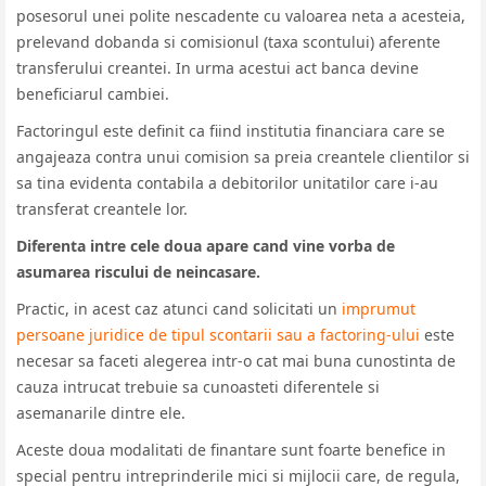
posesorul unei polite nescadente cu valoarea neta a acesteia,
prelevand dobanda si comisionul (taxa scontului) aferente
transferului creantei. In urma acestui act banca devine
beneficiarul cambiei.
Factoringul este definit ca fiind institutia financiara care se
angajeaza contra unui comision sa preia creantele clientilor si
sa tina evidenta contabila a debitorilor unitatilor care i-au
transferat creantele lor.
Diferenta intre cele doua apare cand vine vorba de
asumarea riscului de neincasare.
Practic, in acest caz atunci cand solicitati un
imprumut
persoane juridice de tipul scontarii sau a factoring-ului
este
necesar sa faceti alegerea intr-o cat mai buna cunostinta de
cauza intrucat trebuie sa cunoasteti diferentele si
asemanarile dintre ele.
Aceste doua modalitati de finantare sunt foarte benefice in
special pentru intreprinderile mici si mijlocii care, de regula,