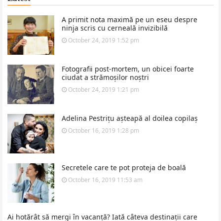
A primit nota maximă pe un eseu despre
ninja scris cu cerneală invizibilă
October 24, 2019 1:52 pm
Fotografii post-mortem, un obicei foarte
ciudat a strămoșilor noștri
October 24, 2019 1:21 pm
Adelina Pestrițu așteapă al doilea copilaș
October 16, 2019 1:28 pm
Secretele care te pot proteja de boală
October 16, 2019 11:53 am
Ai hotărât să mergi în vacanță? Iată câteva destinații care