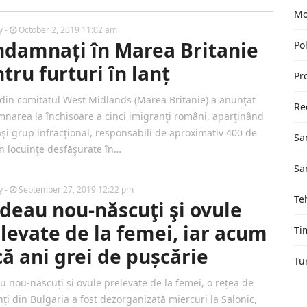
Mo
by
-
October 2, 2019 11:02 am
damnați în Marea Britanie
Pol
tru furturi în lanț
Pr
a din comitatul West Midlands (Marea Britanie) a anunţat
Re
narea la închisoare a cinci imigranţi români, aparţinând
aşi grup infracţional, responsabili de aproximativ 400 de
Sa
în locuinţe desfăşurate în…
Sa
by
-
September 27, 2019 12:22 pm
Te
deau nou-născuţi şi ovule
levate de la femei, iar acum
Ti
că ani grei de pușcărie
Tu
u nou-născuți și ovule prelevate de la femei, o rețea de
nți din Bulgaria a fost dezorganizată miercuri la Salonic,