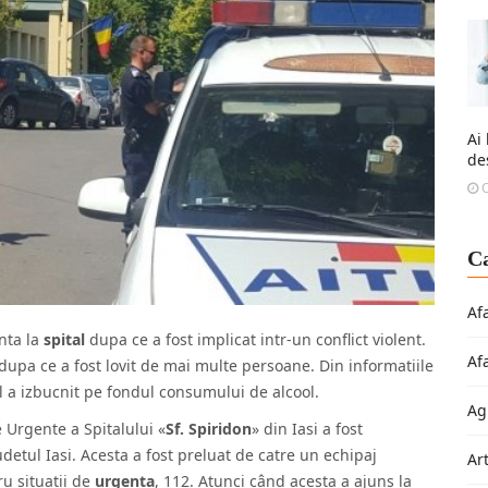
Ai
de
O
Ca
Af
enta la
spital
dupa ce a fost implicat intr-un conflict violent.
Af
 dupa ce a fost lovit de mai multe persoane. Din informatiile
ul a izbucnit pe fondul consumului de alcool.
Ag
e Urgente a Spitalului «
Sf. Spiridon
» din Iasi a fost
udetul Iasi. Acesta a fost preluat de catre un echipaj
Ar
u situatii de
urgenta
, 112. Atunci când acesta a ajuns la