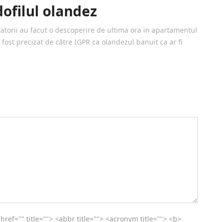
ofilul olandez
atorii au facut o descoperire de ultima ora in apartamentul
 fost precizat de către IGPR ca olandezul banuit ca ar fi
 href="" title=""> <abbr title=""> <acronym title=""> <b>