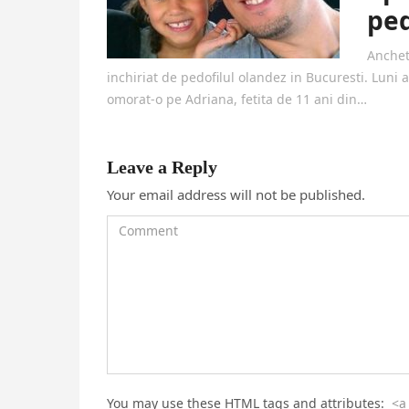
ped
Anchet
inchiriat de pedofilul olandez in Bucuresti. Luni a
omorat-o pe Adriana, fetita de 11 ani din…
Leave a Reply
Your email address will not be published.
You may use these HTML tags and attributes:
<a