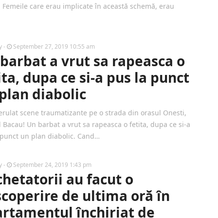
. Femeile care erau implicate în această schemă, erau
by
-
September 27, 2019 10:55 am
barbat a vrut sa rapeasca o
ita, dupa ce si-a pus la punct
plan diabolic
erulat scene traumatizante pe o strada din orasul Onesti,
l Bacau! Un barbat a vrut sa rapeasca o fetita, dupa ce si-a
 punct un plan diabolic. Cand…
by
-
September 24, 2019 1:43 pm
hetatorii au facut o
coperire de ultima oră în
rtamentul închiriat de