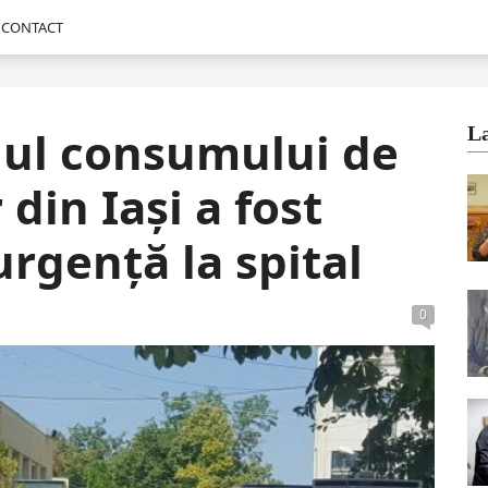
CONTACT
dul consumului de
La
 din Iași a fost
urgență la spital
0