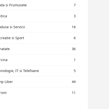
da si Frumusete
7
itica
3
oduse si Servicii
16
creatie si Sport
6
natate
36
rcina
1
hnologie, IT si Telefoane
5
mp Liber
44
rism
11