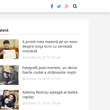
test
A primit nota maximă pe un eseu
despre ninja scris cu cerneală
invizibilă
October 24, 2019 1:52 pm
Fotografii post-mortem, un obicei
foarte ciudat a strămoșilor noștri
October 24, 2019 1:21 pm
Adelina Pestrițu așteapă al doilea
copilaș
October 16, 2019 1:28 pm