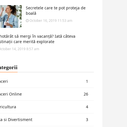
Secretele care te pot proteja de
boală
October 16, 2019 11:53 am
 hotărât să mergi în vacanță? Iată câteva
stinații care merită explorate
ctober 14, 2019 8:57 am
tegorii
aceri
1
aceri Online
26
ricultura
4
ta si Divertisment
3