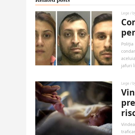
Lege
/ 
Con
pen
Poliţi
condam
acelui
jafuri 
Lege
/ 
Vin
pre
ris
Vindea
trafica