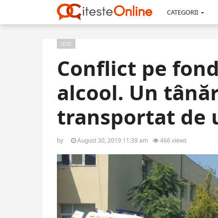
CATEGORII
LEGE
Conflict pe fon
alcool. Un tânăr
transportat de 
by
August 30, 2019 11:39 am
466 views