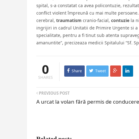
spital, s-a constatat ca avea policontuzie, rezult
conflict violent împreună cu mai multe persoane. 
cerebral,
traumatism
cranio-facial,
contuzie
la n
ingrijiri in cadrul Unitatii de Primire Urgente si 
specialitate, pentru a fi tinut sub atenta suprave
amanuntite”, precizeaza medicii Spitalului “Sf. Spi
0
Share
Tweet
SHARES
PREVIOUS POST
A urcat la volan fără permis de conducer
Related posts