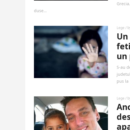
Grecia
duse…
Lege
/ 
Un 
fet
un 
S-au d
judetu
pus la
Lege
/ 
Anc
des
apa