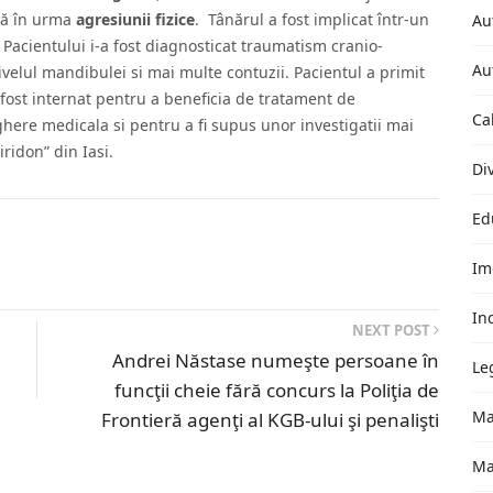
ată în urma
agresiunii fizice
. Tânărul a fost implicat într-un
Au
Pacientului i-a fost diagnosticat traumatism cranio-
Au
ivelul mandibulei si mai multe contuzii. Pacientul a primit
a fost internat pentru a beneficia de tratament de
Ca
ghere medicala si pentru a fi supus unor investigatii mai
ridon” din Iasi.
Di
Ed
Im
In
NEXT POST
e
Andrei Năstase numeşte persoane în
Le
funcţii cheie fără concurs la Poliţia de
Ma
Frontieră agenţi al KGB-ului şi penalişti
Ma