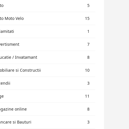
to
5
to Moto Velo
15
lamitati
1
vertisment
7
ucatie / Invatamant
8
obiliare si Constructii
10
cendii
3
ge
11
gazine online
8
ncare si Bauturi
3