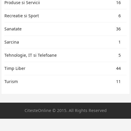
Produse si Servicii
16
Recreatie si Sport
6
Sanatate
36
Sarcina
1
Tehnologie, IT si Telefoane
5
Timp Liber
44
Turism
11
CitesteOnline © 2015. All Rights Reserved