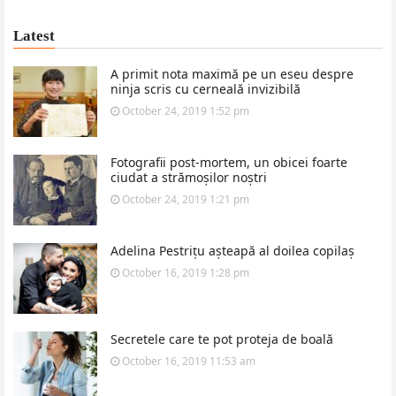
Latest
A primit nota maximă pe un eseu despre
ninja scris cu cerneală invizibilă
October 24, 2019 1:52 pm
Fotografii post-mortem, un obicei foarte
ciudat a strămoșilor noștri
October 24, 2019 1:21 pm
Adelina Pestrițu așteapă al doilea copilaș
October 16, 2019 1:28 pm
Secretele care te pot proteja de boală
October 16, 2019 11:53 am