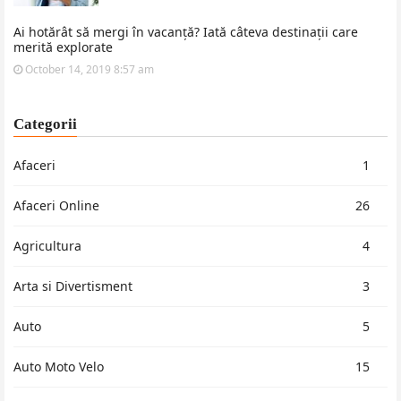
Ai hotărât să mergi în vacanță? Iată câteva destinații care
merită explorate
October 14, 2019 8:57 am
Categorii
Afaceri
1
Afaceri Online
26
Agricultura
4
Arta si Divertisment
3
Auto
5
Auto Moto Velo
15