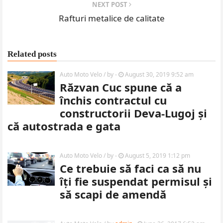
NEXT POST
Rafturi metalice de calitate
Related posts
Auto Moto Velo
/ by
-
August 30, 2019 9:52 am
Răzvan Cuc spune că a
închis contractul cu
constructorii Deva-Lugoj și
că autostrada e gata
Auto Moto Velo
/ by
-
August 5, 2019 1:12 pm
Ce trebuie să faci ca să nu
îți fie suspendat permisul și
să scapi de amendă