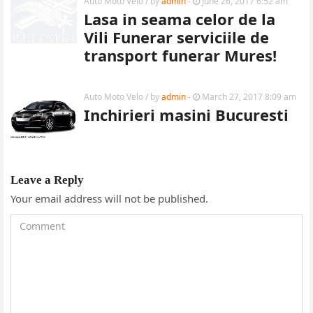
Auto Moto Velo
/ by
admin
-
June 26, 2017 6:52 am
Lasa in seama celor de la
Vili Funerar serviciile de
transport funerar Mures!
Auto Moto Velo
/ by
admin
-
March 27, 2017 8:09 am
Inchirieri masini Bucuresti
Leave a Reply
Your email address will not be published.