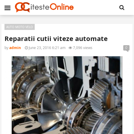
AUTO MOTO VELO
Reparatii cutii viteze automate
by
admin
June 23, 2016 6:21 am
7,096 views
0